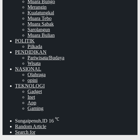
Muara Bungo
Merangin
Kualatungkal
Muara Tebo
Muara Sabak
Sarolangun
Muara Bulian
POLITIK
Pilkada
PENDIDIKAN
Pariwisata/Budaya
Wisata
NASIONAL
Olahraga
opini
TEKNOLOGI
Gadget
Inet
App
Gaming
℃
Sungaipenuh,ID
16
Random Article
Search for