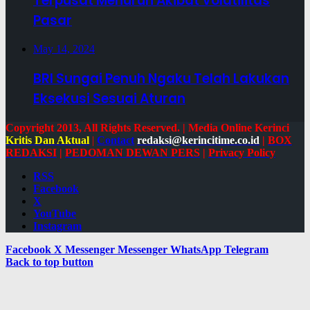
Terpusat Menurun Akibat Volatilitas
Pasar
May 14, 2024
BRI Sungai Penuh Ngaku Telah Lakukan
Eksekusi Sesuai Aturan
Copyright 2013, All Rights Reserved. | Media Online Kerinci
Kritis Dan Aktual
|
Contact
redaksi@kerincitime.co.id
|
BOX
REDAKSI
|
PEDOMAN DEWAN PERS
|
Privacy Policy
RSS
Facebook
X
YouTube
Instagram
Facebook
X
Messenger
Messenger
WhatsApp
Telegram
Back to top button