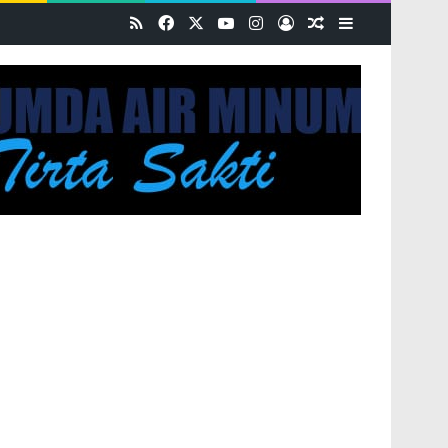
RSS
Facebook
X
YouTube
Instagram
Log In
Random Article
Sidebar