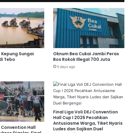
i Kepung Sungai
Oknum Bea Cukai Jambi Peras
di Tebo
Bos Rokok Illegal 700 Juta
5 days ago
Final Liga Voli DEJ Convention
Hall Cup I 2026 Pecahkan
Antusiasme Warga, Tiket Nyaris
J Convention Hall
Ludes dan Sajikan Duel
ukses Digelar, Final