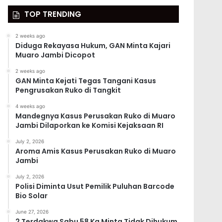
TOP TRENDING
2 weeks ago
Diduga Rekayasa Hukum, GAN Minta Kajari
Muaro Jambi Dicopot
2 weeks ago
GAN Minta Kejati Tegas Tangani Kasus
Pengrusakan Ruko di Tangkit
4 weeks ago
Mandegnya Kasus Perusakan Ruko di Muaro
Jambi Dilaporkan ke Komisi Kejaksaan RI
July 2, 2026
Aroma Amis Kasus Perusakan Ruko di Muaro
Jambi
July 2, 2026
Polisi Diminta Usut Pemilik Puluhan Barcode
Bio Solar
June 27, 2026
2 Terdakwa Sabu 58 Kg Minta Tidak Dihukum