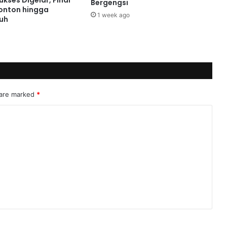
Bergengsi
onton hingga
1 week ago
uh
 are marked
*