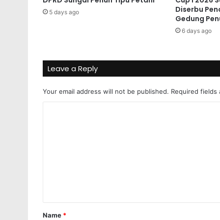
Diserbu Pen
5 days ago
Gedung Pen
6 days ago
Leave a Reply
Your email address will not be published.
Required fields
C
o
m
m
e
n
t
*
Name
*