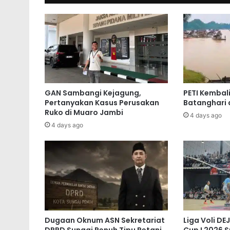
GAN Sambangi Kejagung,
PETI Kembal
Pertanyakan Kasus Perusakan
Batanghari 
Ruko di Muaro Jambi
4 days ago
4 days ago
Dugaan Oknum ASN Sekretariat
Liga Voli DE
DPRD Sungai Penuh Tipu Petani
Cup I 2026 S