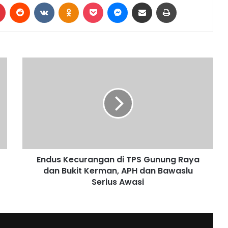
Pinterest
Reddit
VKontakte
Odnoklassniki
Pocket
Messenger
Share via Email
Print
Endus Kecurangan di TPS Gunung Raya
dan Bukit Kerman, APH dan Bawaslu
Serius Awasi