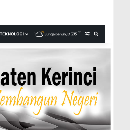
℃
26
Random Article
Search for
TEKNOLOGI
Sungaipenuh,ID