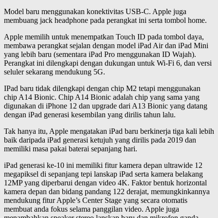
Model baru menggunakan konektivitas USB-C. Apple juga
membuang jack headphone pada perangkat ini serta tombol home.
Apple memilih untuk menempatkan Touch ID pada tombol daya,
membawa perangkat sejalan dengan model iPad Air dan iPad Mini
yang lebih baru (sementara iPad Pro menggunakan ID Wajah).
Perangkat ini dilengkapi dengan dukungan untuk Wi-Fi 6, dan versi
seluler sekarang mendukung 5G.
IPad baru tidak dilengkapi dengan chip M2 tetapi menggunakan
chip A14 Bionic. Chip A14 Bionic adalah chip yang sama yang
digunakan di iPhone 12 dan upgrade dari A13 Bionic yang datang
dengan iPad generasi kesembilan yang dirilis tahun lalu.
Tak hanya itu, Apple mengatakan iPad baru berkinerja tiga kali lebih
baik daripada iPad generasi ketujuh yang dirilis pada 2019 dan
memiliki masa pakai baterai sepanjang hari.
iPad generasi ke-10 ini memiliki fitur kamera depan ultrawide 12
megapiksel di sepanjang tepi lanskap iPad serta kamera belakang
12MP yang diperbarui dengan video 4K. Faktor bentuk horizontal
kamera depan dan bidang pandang 122 derajat, memungkinkannya
mendukung fitur Apple’s Center Stage yang secara otomatis
membuat anda fokus selama panggilan video. Apple juga
menambahkan speaker stereo lanskap baru dan mikrofon ganda.