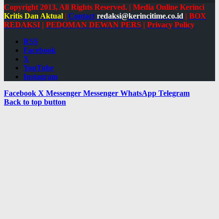
Copyright 2013, All Rights Reserved. | Media Online Kerinci
Kritis Dan Aktual
|
Contact
redaksi@kerincitime.co.id
|
BOX
REDAKSI
|
PEDOMAN DEWAN PERS
|
Privacy Policy
RSS
Facebook
X
YouTube
Instagram
Facebook
X
Messenger
Messenger
WhatsApp
Telegram
Back to top button