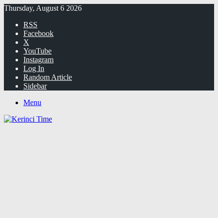
Thursday, August 6 2026
RSS
Facebook
X
YouTube
Instagram
Log In
Random Article
Sidebar
Menu