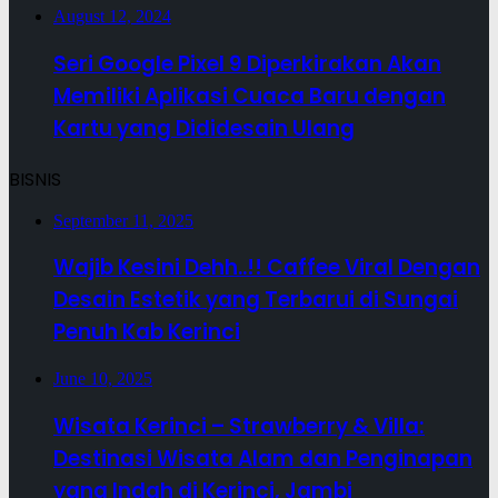
August 12, 2024
Seri Google Pixel 9 Diperkirakan Akan
Memiliki Aplikasi Cuaca Baru dengan
Kartu yang Dididesain Ulang
BISNIS
September 11, 2025
Wajib Kesini Dehh..!! Caffee Viral Dengan
Desain Estetik yang Terbarui di Sungai
Penuh Kab Kerinci
June 10, 2025
Wisata Kerinci – Strawberry & Villa:
Destinasi Wisata Alam dan Penginapan
yang Indah di Kerinci, Jambi