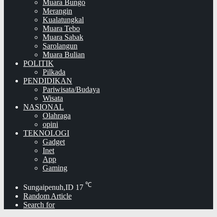
Muara Bungo
Merangin
Kualatungkal
Muara Tebo
Muara Sabak
Sarolangun
Muara Bulian
POLITIK
Pilkada
PENDIDIKAN
Pariwisata/Budaya
Wisata
NASIONAL
Olahraga
opini
TEKNOLOGI
Gadget
Inet
App
Gaming
℃
Sungaipenuh,ID
17
Random Article
Search for