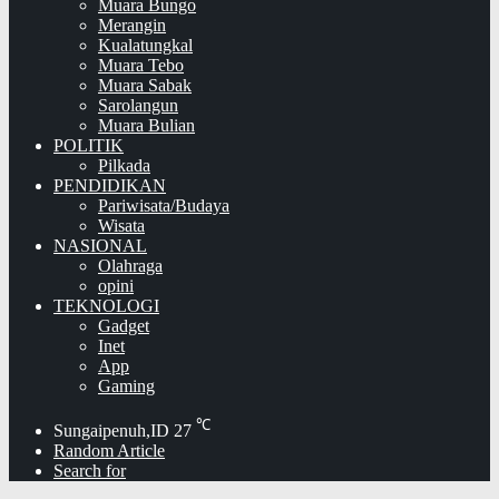
Muara Bungo
Merangin
Kualatungkal
Muara Tebo
Muara Sabak
Sarolangun
Muara Bulian
POLITIK
Pilkada
PENDIDIKAN
Pariwisata/Budaya
Wisata
NASIONAL
Olahraga
opini
TEKNOLOGI
Gadget
Inet
App
Gaming
℃
Sungaipenuh,ID
27
Random Article
Search for