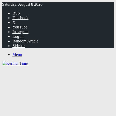
Saturday, August 8 2026
RSS
Facebook
X
YouTube
Instagram
Log In
Random Article
Sidebar
Menu