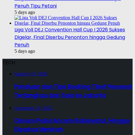
Penuh Tipu Petani
5 days ago
Liga Voli DEJ Convention Hall Cup I 2026 Sukses
Digelar, Final Diserbu Penonton hingga Gedung
Penuh
5 days ago
TECH
January 19, 2026
Panduan dan Tips Booking Tiket Pesawat
Terjangkau dari Solo ke Jakarta
September 19, 2025
Oknum Polisi Ancam Robiayatul, Hingga
Dipaksa Menikah