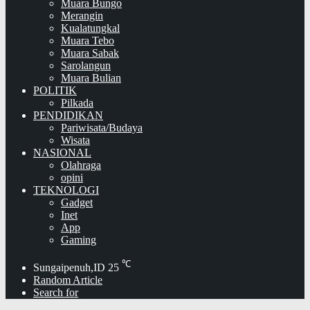
Muara Bungo
Merangin
Kualatungkal
Muara Tebo
Muara Sabak
Sarolangun
Muara Bulian
POLITIK
Pilkada
PENDIDIKAN
Pariwisata/Budaya
Wisata
NASIONAL
Olahraga
opini
TEKNOLOGI
Gadget
Inet
App
Gaming
℃
Sungaipenuh,ID
25
Random Article
Search for