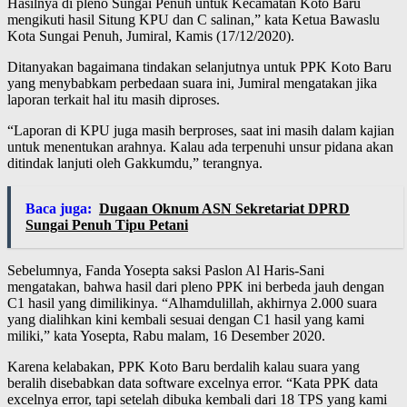
Hasilnya di pleno Sungai Penuh untuk Kecamatan Koto Baru
mengikuti hasil Situng KPU dan C salinan,” kata Ketua Bawaslu
Kota Sungai Penuh, Jumiral, Kamis (17/12/2020).
Ditanyakan bagaimana tindakan selanjutnya untuk PPK Koto Baru
yang menybabkam perbedaan suara ini, Jumiral mengatakan jika
laporan terkait hal itu masih diproses.
“Laporan di KPU juga masih berproses, saat ini masih dalam kajian
untuk menentukan arahnya. Kalau ada terpenuhi unsur pidana akan
ditindak lanjuti oleh Gakkumdu,” terangnya.
Baca juga:
Dugaan Oknum ASN Sekretariat DPRD
Sungai Penuh Tipu Petani
Sebelumnya, Fanda Yosepta saksi Paslon Al Haris-Sani
mengatakan, bahwa hasil dari pleno PPK ini berbeda jauh dengan
C1 hasil yang dimilikinya. “Alhamdulillah, akhirnya 2.000 suara
yang dialihkan kini kembali sesuai dengan C1 hasil yang kami
miliki,” kata Yosepta, Rabu malam, 16 Desember 2020.
Karena kelabakan, PPK Koto Baru berdalih kalau suara yang
beralih disebabkan data software excelnya error. “Kata PPK data
excelnya error, tapi setelah dibuka kembali dari 18 TPS yang kami