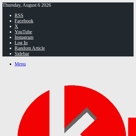
Thursday, August 6 2026
RSS
Facebook
X
YouTube
Instagram
Log In
Random Article
Sidebar
Menu