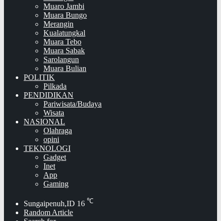
Muaro Jambi
Muara Bungo
Merangin
Kualatungkal
Muara Tebo
Muara Sabak
Sarolangun
Muara Bulian
POLITIK
Pilkada
PENDIDIKAN
Pariwisata/Budaya
Wisata
NASIONAL
Olahraga
opini
TEKNOLOGI
Gadget
Inet
App
Gaming
℃
Sungaipenuh,ID
16
Random Article