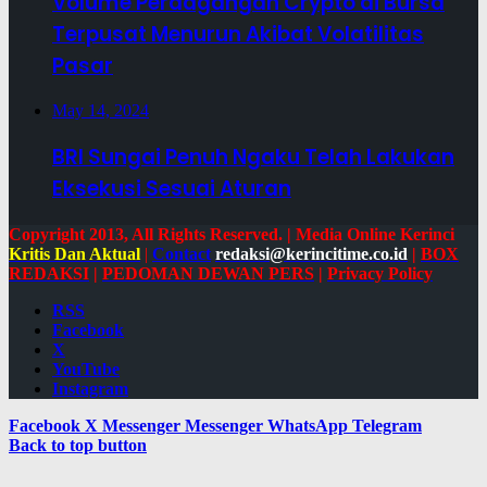
Volume Perdagangan Crypto di Bursa
Terpusat Menurun Akibat Volatilitas
Pasar
May 14, 2024
BRI Sungai Penuh Ngaku Telah Lakukan
Eksekusi Sesuai Aturan
Copyright 2013, All Rights Reserved. | Media Online Kerinci
Kritis Dan Aktual
|
Contact
redaksi@kerincitime.co.id
|
BOX
REDAKSI
|
PEDOMAN DEWAN PERS
|
Privacy Policy
RSS
Facebook
X
YouTube
Instagram
Facebook
X
Messenger
Messenger
WhatsApp
Telegram
Back to top button