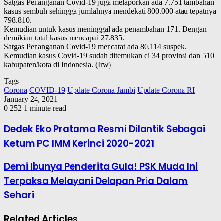
Satgas Penanganan Covid-19 juga melaporkan ada 7.751 tambahan
kasus sembuh sehingga jumlahnya mendekati 800.000 atau tepatnya
798.810.
Kemudian untuk kasus meninggal ada penambahan 171. Dengan
demikian total kasus mencapai 27.835.
Satgas Penanganan Covid-19 mencatat ada 80.114 suspek.
Kemudian kasus Covid-19 sudah ditemukan di 34 provinsi dan 510
kabupaten/kota di Indonesia. (Irw)
Tags
Corona
COVID-19
Update Corona Jambi
Update Corona RI
January 24, 2021
0
252
1 minute read
Dedek Eko Pratama Resmi Dilantik Sebagai
Ketum PC IMM Kerinci 2020-2021
Demi Ibunya Penderita Gula! PSK Muda Ini
Terpaksa Melayani Delapan Pria Dalam
Sehari
Related Articles