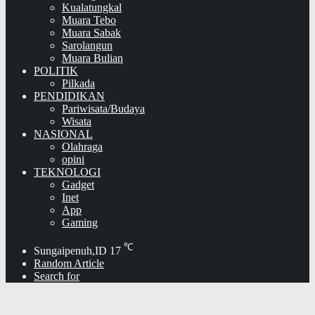
Kualatungkal
Muara Tebo
Muara Sabak
Sarolangun
Muara Bulian
POLITIK
Pilkada
PENDIDIKAN
Pariwisata/Budaya
Wisata
NASIONAL
Olahraga
opini
TEKNOLOGI
Gadget
Inet
App
Gaming
℃
Sungaipenuh,ID
17
Random Article
Search for