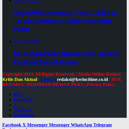
July 19, 2024
Volume Perdagangan Crypto di Bursa
Terpusat Menurun Akibat Volatilitas
Pasar
May 14, 2024
BRI Sungai Penuh Ngaku Telah Lakukan
Eksekusi Sesuai Aturan
Copyright 2013, All Rights Reserved. | Media Online Kerinci
Kritis Dan Aktual
|
Contact
redaksi@kerincitime.co.id
|
BOX
REDAKSI
|
PEDOMAN DEWAN PERS
|
Privacy Policy
RSS
Facebook
X
YouTube
Instagram
Facebook
X
Messenger
Messenger
WhatsApp
Telegram