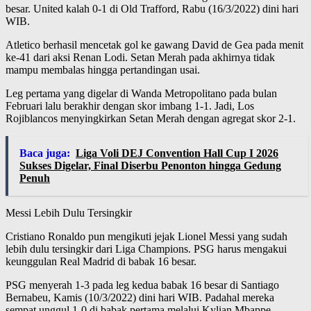
besar. United kalah 0-1 di Old Trafford, Rabu (16/3/2022) dini hari
WIB.
Atletico berhasil mencetak gol ke gawang David de Gea pada menit
ke-41 dari aksi Renan Lodi. Setan Merah pada akhirnya tidak
mampu membalas hingga pertandingan usai.
Leg pertama yang digelar di Wanda Metropolitano pada bulan
Februari lalu berakhir dengan skor imbang 1-1. Jadi, Los
Rojiblancos menyingkirkan Setan Merah dengan agregat skor 2-1.
Baca juga:
Liga Voli DEJ Convention Hall Cup I 2026
Sukses Digelar, Final Diserbu Penonton hingga Gedung
Penuh
Messi Lebih Dulu Tersingkir
Cristiano Ronaldo pun mengikuti jejak Lionel Messi yang sudah
lebih dulu tersingkir dari Liga Champions. PSG harus mengakui
keunggulan Real Madrid di babak 16 besar.
PSG menyerah 1-3 pada leg kedua babak 16 besar di Santiago
Bernabeu, Kamis (10/3/2022) dini hari WIB. Padahal mereka
sempat unggul 1-0 di babak pertama melalui Kylian Mbappe.