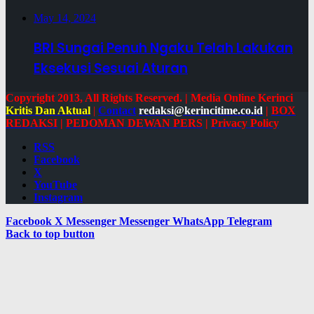
May 14, 2024
BRI Sungai Penuh Ngaku Telah Lakukan
Eksekusi Sesuai Aturan
Copyright 2013, All Rights Reserved. | Media Online Kerinci
Kritis Dan Aktual
|
Contact
redaksi@kerincitime.co.id
|
BOX
REDAKSI
|
PEDOMAN DEWAN PERS
|
Privacy Policy
RSS
Facebook
X
YouTube
Instagram
Facebook
X
Messenger
Messenger
WhatsApp
Telegram
Back to top button