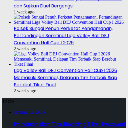
dan Sajikan Duel Bergengsi
1 week ago
Polsek Sungai Penuh Perketat Pengamanan,
Pertandingan Semifinal Liga Volley Ball DEJ
Convention Hall Cup I 2026
2 weeks ago
Liga Volley Ball DEJ Convention Hall Cup I 2026
Memasuki Semifinal, Delapan Tim Terbaik Siap
Berebut Tiket Final
2 weeks ago
TECH
January 19, 2026
Panduan dan Tips Booking Tiket Pesawat