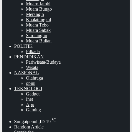
Muaro Jambi
Muara Bungo
Merangin
Kualatungkal
Muara Tebo
Muara Sabak
Sarolangun
Muara Bulian
POLITIK
Pilkada
PENDIDIKAN
Pariwisata/Budaya
Wisata
NASIONAL
Olahraga
opini
TEKNOLOGI
Gadget
Inet
App
Gaming
℃
Sungaipenuh,ID
19
Random Article