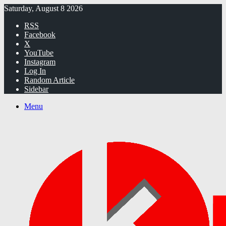
Saturday, August 8 2026
RSS
Facebook
X
YouTube
Instagram
Log In
Random Article
Sidebar
Menu