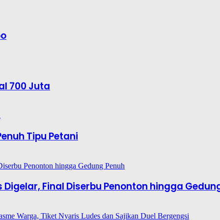
bo
al 700 Juta
enuh Tipu Petani
es Digelar, Final Diserbu Penonton hingga Gedun