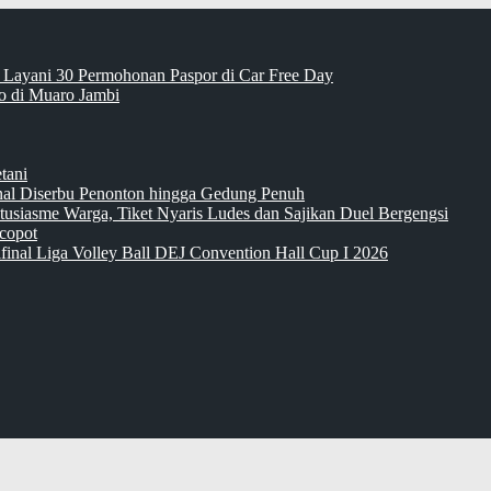
 Layani 30 Permohonan Paspor di Car Free Day
 di Muaro Jambi
tani
inal Diserbu Penonton hingga Gedung Penuh
tusiasme Warga, Tiket Nyaris Ludes dan Sajikan Duel Bergengsi
copot
final Liga Volley Ball DEJ Convention Hall Cup I 2026