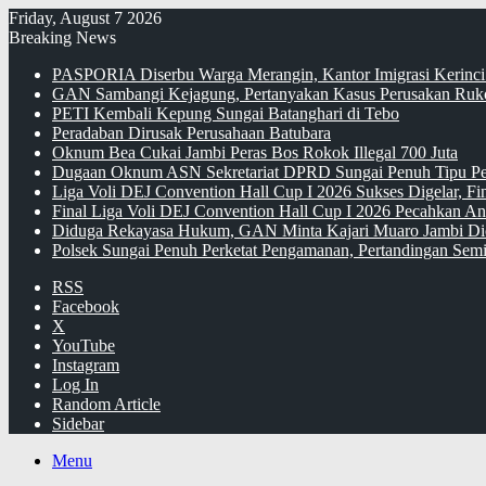
Friday, August 7 2026
Breaking News
PASPORIA Diserbu Warga Merangin, Kantor Imigrasi Kerinci
GAN Sambangi Kejagung, Pertanyakan Kasus Perusakan Ruko
PETI Kembali Kepung Sungai Batanghari di Tebo
Peradaban Dirusak Perusahaan Batubara
Oknum Bea Cukai Jambi Peras Bos Rokok Illegal 700 Juta
Dugaan Oknum ASN Sekretariat DPRD Sungai Penuh Tipu Pe
Liga Voli DEJ Convention Hall Cup I 2026 Sukses Digelar, F
Final Liga Voli DEJ Convention Hall Cup I 2026 Pecahkan An
Diduga Rekayasa Hukum, GAN Minta Kajari Muaro Jambi Di
Polsek Sungai Penuh Perketat Pengamanan, Pertandingan Semi
RSS
Facebook
X
YouTube
Instagram
Log In
Random Article
Sidebar
Menu