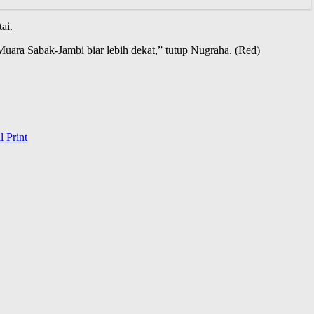
ai.
Muara Sabak-Jambi biar lebih dekat,” tutup Nugraha. (Red)
l
Print