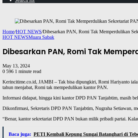
Search for
Home
/
HOT NEWS
/
Dibesarkan PAN, Romi Tak Memperdulikan Sekr
HOT NEWS
Muara Sabak
Dibesarkan PAN, Romi Tak Memperdu
May 13, 2024
0
596
1 minute read
Kerincitime.co.id, JAMBI – Tak bisa dipungkiri, Romi Hariyanto ial
tahun menjabat, Romi tak mempedulikan kantor PAN.
Informasi didapat, hingga kini kantor DPD PAN Tanjabtim, masih bel
Dikonfirmasi, Sekretaris DPD PAN Tanjabtim, Nugraha Setiawan, me
“Benar, kantor sekretariat DPD PAN bukan milik pribadi partai. Kalau
Baca juga:
PETI Kembali Kepung Sungai Batanghari di Teb