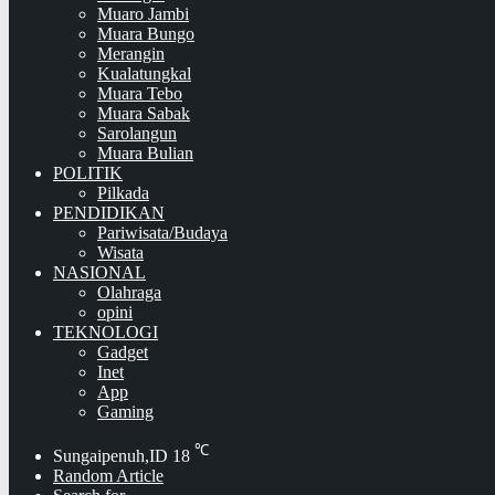
Muaro Jambi
Muara Bungo
Merangin
Kualatungkal
Muara Tebo
Muara Sabak
Sarolangun
Muara Bulian
POLITIK
Pilkada
PENDIDIKAN
Pariwisata/Budaya
Wisata
NASIONAL
Olahraga
opini
TEKNOLOGI
Gadget
Inet
App
Gaming
℃
Sungaipenuh,ID
18
Random Article