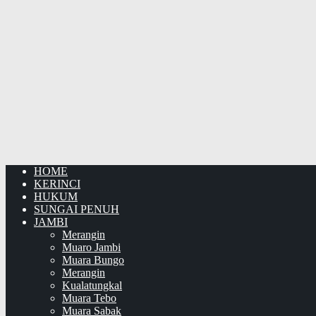
HOME
KERINCI
HUKUM
SUNGAI PENUH
JAMBI
Merangin
Muaro Jambi
Muara Bungo
Merangin
Kualatungkal
Muara Tebo
Muara Sabak