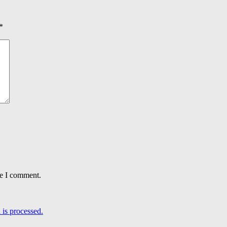
*
me I comment.
is processed.