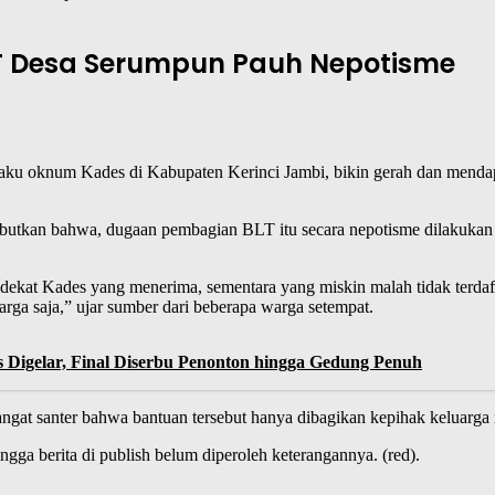
T Desa Serumpun Pauh Nepotisme
 laku oknum Kades di Kabupaten Kerinci Jambi, bikin gerah dan menda
nyebutkan bahwa, dugaan pembagian BLT itu secara nepotisme dilaku
dekat Kades yang menerima, sementara yang miskin malah tidak terdaft
rga saja,” ujar sumber dari beberapa warga setempat.
s Digelar, Final Diserbu Penonton hingga Gedung Penuh
angat santer bahwa bantuan tersebut hanya dibagikan kepihak keluarga
gga berita di publish belum diperoleh keterangannya. (red).