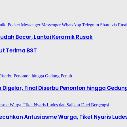
niki
Pocket
Messenger
Messenger
WhatsApp
Telegram
Share via Emai
Sudah Bocor, Lantai Keramik Rusak
ut Terima BST
es Digelar, Final Diserbu Penonton hingga Gedun
6 Pecahkan Antusiasme Warga, Tiket Nyaris Lude