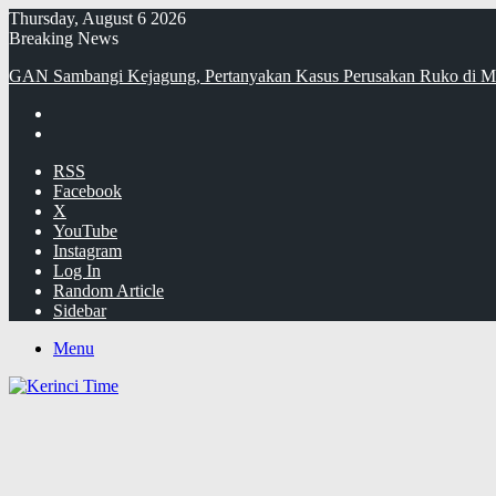
Thursday, August 6 2026
Breaking News
GAN Sambangi Kejagung, Pertanyakan Kasus Perusakan Ruko di M
RSS
Facebook
X
YouTube
Instagram
Log In
Random Article
Sidebar
Menu