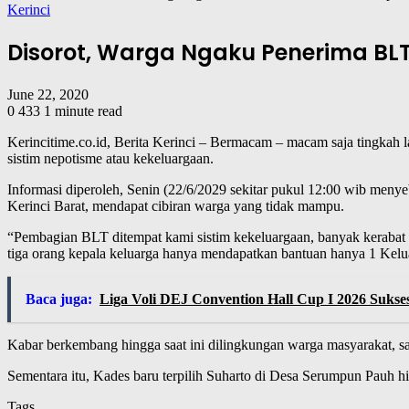
Kerinci
Disorot, Warga Ngaku Penerima BL
June 22, 2020
0
433
1 minute read
Kerincitime.co.id, Berita Kerinci – Bermacam – macam saja tingkah
sistim nepotisme atau kekeluargaan.
Informasi diperoleh, Senin (22/6/2029 sekitar pukul 12:00 wib me
Kerinci Barat, mendapat cibiran warga yang tidak mampu.
“Pembagian BLT ditempat kami sistim kekeluargaan, banyak kerabat 
tiga orang kepala keluarga hanya mendapatkan bantuan hanya 1 Kelua
Baca juga:
Liga Voli DEJ Convention Hall Cup I 2026 Sukse
Kabar berkembang hingga saat ini dilingkungan warga masyarakat, s
Sementara itu, Kades baru terpilih Suharto di Desa Serumpun Pauh hin
Tags