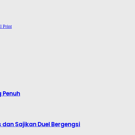
l
Print
g Penuh
s dan Sajikan Duel Bergengsi