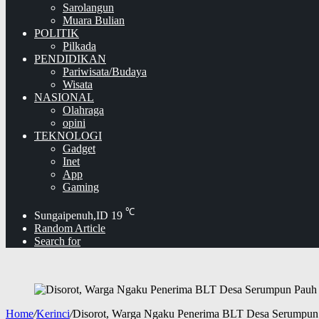
Sarolangun
Muara Bulian
POLITIK
Pilkada
PENDIDIKAN
Pariwisata/Budaya
Wisata
NASIONAL
Olahraga
opini
TEKNOLOGI
Gadget
Inet
App
Gaming
℃
Sungaipenuh,ID
19
Random Article
Search for
Home
/
Kerinci
/
Disorot, Warga Ngaku Penerima BLT Desa Serumpun