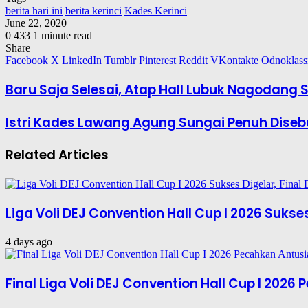
berita hari ini
berita kerinci
Kades Kerinci
June 22, 2020
0
433
1 minute read
Share
Facebook
X
LinkedIn
Tumblr
Pinterest
Reddit
VKontakte
Odnoklass
Baru Saja Selesai, Atap Hall Lubuk Nagodang 
Istri Kades Lawang Agung Sungai Penuh Diseb
Related Articles
Liga Voli DEJ Convention Hall Cup I 2026 Suks
4 days ago
Final Liga Voli DEJ Convention Hall Cup I 202