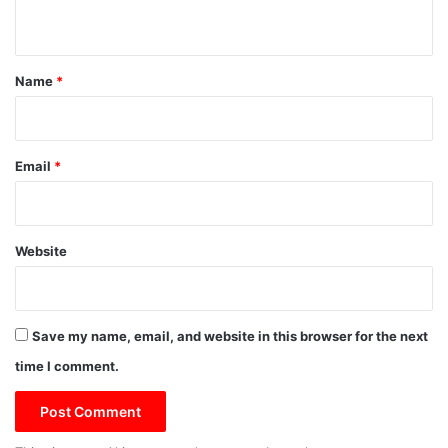
n
t
*
Name
*
Email
*
Website
Save my name, email, and website in this browser for the next
time I comment.