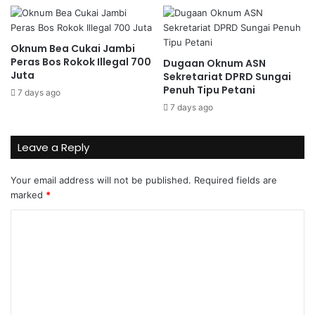
Oknum Bea Cukai Jambi
Peras Bos Rokok Illegal 700
Dugaan Oknum ASN
Juta
Sekretariat DPRD Sungai
Penuh Tipu Petani
7 days ago
7 days ago
Leave a Reply
Your email address will not be published.
Required fields are
marked
*
C
o
m
m
e