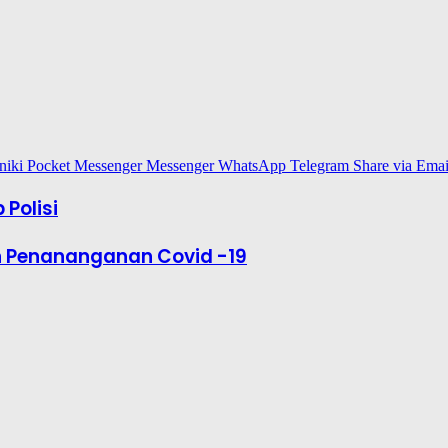
niki
Pocket
Messenger
Messenger
WhatsApp
Telegram
Share via Emai
Polisi
an Penananganan Covid -19