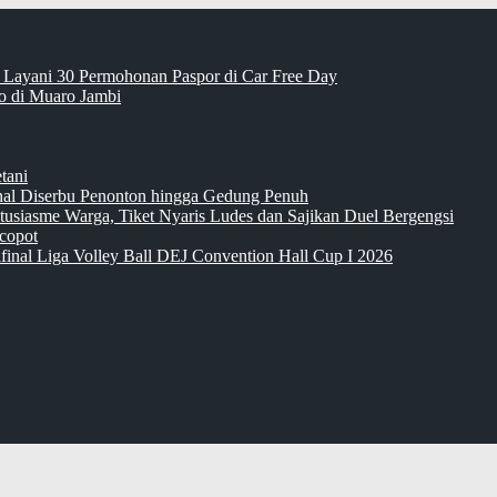
 Layani 30 Permohonan Paspor di Car Free Day
 di Muaro Jambi
tani
inal Diserbu Penonton hingga Gedung Penuh
tusiasme Warga, Tiket Nyaris Ludes dan Sajikan Duel Bergengsi
copot
final Liga Volley Ball DEJ Convention Hall Cup I 2026