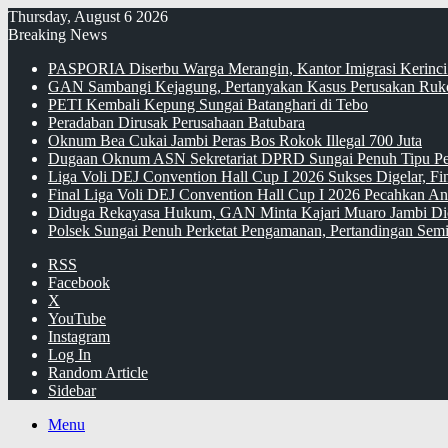
Thursday, August 6 2026
Breaking News
PASPORIA Diserbu Warga Merangin, Kantor Imigrasi Kerinci
GAN Sambangi Kejagung, Pertanyakan Kasus Perusakan Ruko
PETI Kembali Kepung Sungai Batanghari di Tebo
Peradaban Dirusak Perusahaan Batubara
Oknum Bea Cukai Jambi Peras Bos Rokok Illegal 700 Juta
Dugaan Oknum ASN Sekretariat DPRD Sungai Penuh Tipu Pe
Liga Voli DEJ Convention Hall Cup I 2026 Sukses Digelar, F
Final Liga Voli DEJ Convention Hall Cup I 2026 Pecahkan An
Diduga Rekayasa Hukum, GAN Minta Kajari Muaro Jambi Di
Polsek Sungai Penuh Perketat Pengamanan, Pertandingan Semi
RSS
Facebook
X
YouTube
Instagram
Log In
Random Article
Sidebar
Menu