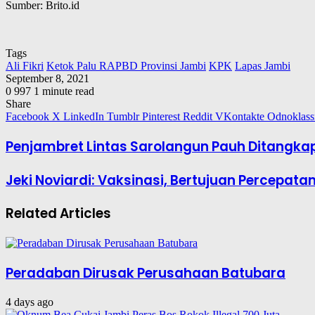
Sumber: Brito.id
Tags
Ali Fikri
Ketok Palu RAPBD Provinsi Jambi
KPK
Lapas Jambi
September 8, 2021
0
997
1 minute read
Share
Facebook
X
LinkedIn
Tumblr
Pinterest
Reddit
VKontakte
Odnoklass
Penjambret Lintas Sarolangun Pauh Ditangkap 
Jeki Noviardi: Vaksinasi, Bertujuan Percepat
Related Articles
Peradaban Dirusak Perusahaan Batubara
4 days ago