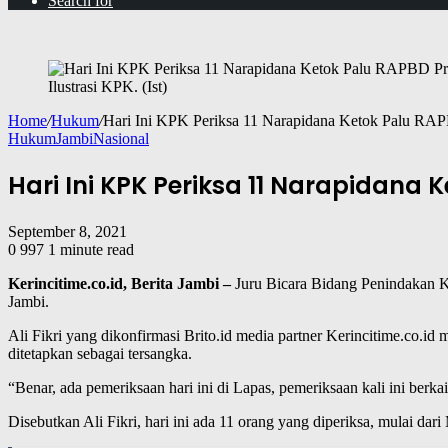
Search for
Ilustrasi KPK. (Ist)
Home
/
Hukum
/
Hari Ini KPK Periksa 11 Narapidana Ketok Palu RAP
Hukum
Jambi
Nasional
Hari Ini KPK Periksa 11 Narapidana 
September 8, 2021
0
997
1 minute read
Kerincitime.co.id, Berita Jambi –
Juru Bicara Bidang Penindakan K
Jambi.
Ali Fikri yang dikonfirmasi Brito.id media partner Kerincitime.co.id
ditetapkan sebagai tersangka.
“Benar, ada pemeriksaan hari ini di Lapas, pemeriksaan kali ini berk
Disebutkan Ali Fikri, hari ini ada 11 orang yang diperiksa, mulai