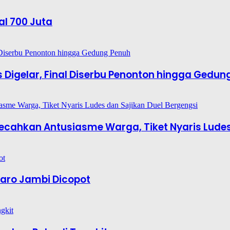
al 700 Juta
es Digelar, Final Diserbu Penonton hingga Gedun
6 Pecahkan Antusiasme Warga, Tiket Nyaris Lude
aro Jambi Dicopot