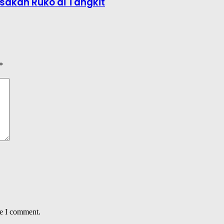
sakan Ruko di Tangkit
*
me I comment.