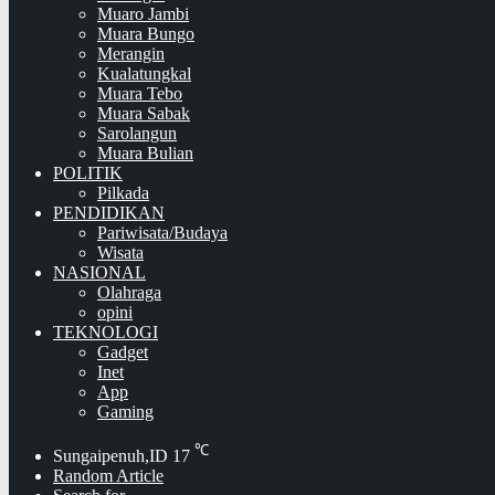
Muaro Jambi
Muara Bungo
Merangin
Kualatungkal
Muara Tebo
Muara Sabak
Sarolangun
Muara Bulian
POLITIK
Pilkada
PENDIDIKAN
Pariwisata/Budaya
Wisata
NASIONAL
Olahraga
opini
TEKNOLOGI
Gadget
Inet
App
Gaming
℃
Sungaipenuh,ID
17
Random Article