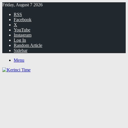
Friday, August 7 2026
RSS
Facebook
X
YouTube
Instagram
Log In
Random Article
Sidebar
Menu