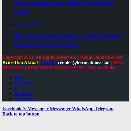
Terpusat Menurun Akibat Volatilitas
Pasar
May 14, 2024
BRI Sungai Penuh Ngaku Telah Lakukan
Eksekusi Sesuai Aturan
Copyright 2013, All Rights Reserved. | Media Online Kerinci
Kritis Dan Aktual
|
Contact
redaksi@kerincitime.co.id
|
BOX
REDAKSI
|
PEDOMAN DEWAN PERS
|
Privacy Policy
RSS
Facebook
X
YouTube
Instagram
Facebook
X
Messenger
Messenger
WhatsApp
Telegram
Back to top button