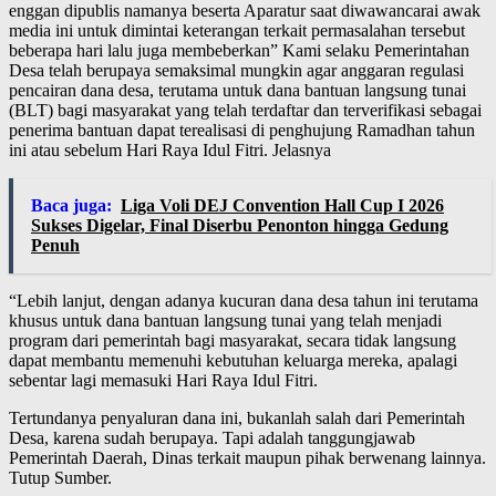
enggan dipublis namanya beserta Aparatur saat diwawancarai awak
media ini untuk dimintai keterangan terkait permasalahan tersebut
beberapa hari lalu juga membeberkan” Kami selaku Pemerintahan
Desa telah berupaya semaksimal mungkin agar anggaran regulasi
pencairan dana desa, terutama untuk dana bantuan langsung tunai
(BLT) bagi masyarakat yang telah terdaftar dan terverifikasi sebagai
penerima bantuan dapat terealisasi di penghujung Ramadhan tahun
ini atau sebelum Hari Raya Idul Fitri. Jelasnya
Baca juga:
Liga Voli DEJ Convention Hall Cup I 2026
Sukses Digelar, Final Diserbu Penonton hingga Gedung
Penuh
“Lebih lanjut, dengan adanya kucuran dana desa tahun ini terutama
khusus untuk dana bantuan langsung tunai yang telah menjadi
program dari pemerintah bagi masyarakat, secara tidak langsung
dapat membantu memenuhi kebutuhan keluarga mereka, apalagi
sebentar lagi memasuki Hari Raya Idul Fitri.
Tertundanya penyaluran dana ini, bukanlah salah dari Pemerintah
Desa, karena sudah berupaya. Tapi adalah tanggungjawab
Pemerintah Daerah, Dinas terkait maupun pihak berwenang lainnya.
Tutup Sumber.