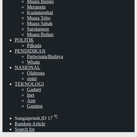
Muara Bungo
Merangin
Kualatungkal
Muara Tebo
Muara Sabak
Sarolangun
Muara Bulian
POLITIK
Pilkada
PENDIDIKAN
Pariwisata/Budaya
Wisata
NASIONAL
Olahraga
opini
TEKNOLOGI
Gadget
Inet
App
Gaming
℃
Sungaipenuh,ID
17
Random Article
Search for