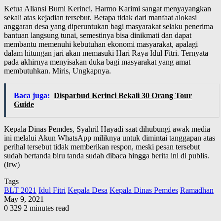
Ketua Aliansi Bumi Kerinci, Harmo Karimi sangat menyayangkan
sekali atas kejadian tersebut. Betapa tidak dari manfaat alokasi
anggaran desa yang diperuntukan bagi masyarakat selaku penerima
bantuan langsung tunai, semestinya bisa dinikmati dan dapat
membantu memenuhi kebutuhan ekonomi masyarakat, apalagi
dalam hitungan jari akan memasuki Hari Raya Idul Fitri. Ternyata
pada akhirnya menyisakan duka bagi masyarakat yang amat
membutuhkan. Miris, Ungkapnya.
Baca juga:
Disparbud Kerinci Bekali 30 Orang Tour
Guide
Kepala Dinas Pemdes, Syahril Hayadi saat dihubungi awak media
ini melalui Akun WhatsApp miliknya untuk dimintai tanggapan atas
perihal tersebut tidak memberikan respon, meski pesan tersebut
sudah bertanda biru tanda sudah dibaca hingga berita ini di publis.
(Irw)
Tags
BLT 2021
Idul Fitri
Kepala Desa
Kepala Dinas Pemdes
Ramadhan
May 9, 2021
0
329
2 minutes read