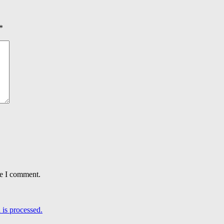
*
me I comment.
is processed.