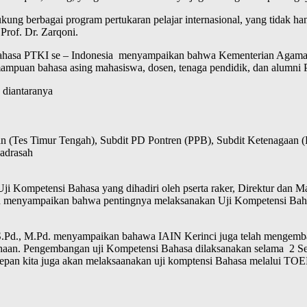
g berbagai program pertukaran pelajar internasional, yang tidak ha
rof. Dr. Zarqoni.
Bahasa PTKI se – Indonesia menyampaikan bahwa Kementerian Agama 
mpuan bahasa asing mahasiswa, dosen, tenaga pendidik, dan alumni 
 diantaranya
an (Tes Timur Tengah), Subdit PD Pontren (PPB), Subdit Ketenagaa
Madrasah
ji Kompetensi Bahasa yang dihadiri oleh pserta raker, Direktur dan 
lish menyampaikan bahwa pentingnya melaksanakan Uji Kompetensi Ba
S.Pd., M.Pd. menyampaikan bahawa IAIN Kerinci juga telah mengemba
haan. Pengembangan uji Kompetensi Bahasa dilaksanakan selama 2 Se
Kedepan kita juga akan melaksaanakan uji komptensi Bahasa melalui 