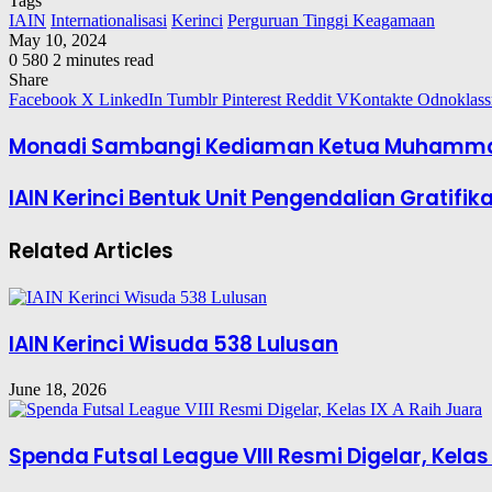
Tags
IAIN
Internationalisasi
Kerinci
Perguruan Tinggi Keagamaan
May 10, 2024
0
580
2 minutes read
Share
Facebook
X
LinkedIn
Tumblr
Pinterest
Reddit
VKontakte
Odnoklass
Monadi Sambangi Kediaman Ketua Muhammad
IAIN Kerinci Bentuk Unit Pengendalian Gratifika
Related Articles
IAIN Kerinci Wisuda 538 Lulusan
June 18, 2026
Spenda Futsal League VIII Resmi Digelar, Kelas