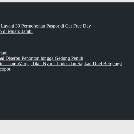
 Layani 30 Permohonan Paspor di Car Free Day
 di Muaro Jambi
tani
inal Diserbu Penonton hingga Gedung Penuh
tusiasme Warga, Tiket Nyaris Ludes dan Sajikan Duel Bergengsi
copot