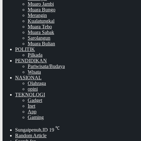
Muaro Jambi
Muara Bungo
Merangin
Kualatungkal
Muara Tebo
Muara Sabak
Sarolangun
Muara Bulian
POLITIK
Pilkada
PENDIDIKAN
Pariwisata/Budaya
Wisata
NASIONAL
Olahraga
opini
TEKNOLOGI
Gadget
Inet
App
Gaming
℃
Sungaipenuh,ID
19
Random Article