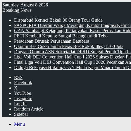
Saturday, August 8 2026
Breaking News
Disparbud Kerinci Bekali 30 Orang Tour Guide
PASPORIA Diserbu Warga Merangin, Kantor Imigrasi Kerinci
GAN Sambangi Kejagung, Pertanyakan Kasus Perusakan Ruko
PETI Kembali Kepung Sungai Batanghari di Tebo
Peradaban Dirusak Perusahaan Batubara
Oknum Bea Cukai Jambi Peras Bos Rokok Illegal 700 Juta
Dugaan Oknum ASN Sekretariat DPRD Sungai Penuh Tipu Pe
Liga Voli DEJ Convention Hall Cup I 2026 Sukses Digelar, F
Final Liga Voli DEJ Convention Hall Cup I 2026 Pecahkan An
Diduga Rekayasa Hukum, GAN Minta Kajari Muaro Jambi Di
RSS
Facebook
X
YouTube
Instagram
Log In
Random Article
Sidebar
Menu