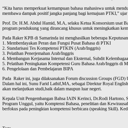
“Kita harus memperkuat kemampuan bahasa mahasiswa untuk mendukun
membawa dampak positif jangka panjang bagi kemajuan PTKI,” ujar P
Prof. Dr. H.M. Abdul Hamid, M.A, selaku Ketua Konsorsium usat 
program pendukung yang dirancang khusus untuk meningkatkan kema
Pada Raker KPB di Samarinda ini menghasilkan beberapa Keputusan
1. Memberdayakan Peran dan Fungsi Pusat Bahasa di PTKI
2. Standarisasi Tes Kompetensi PTKIN (Arab/Inggris)
3. Pelatihan Penerjemahan Arab/Inggris
4. Membangun Kerjasama Internal dan Eksternal, Subdit Kelembaga
5. Pelatihan Peningkatan Kompetensi Guru Bahasa Arab/Inggris di 
6. Pengelolaan dan Pembelajaran BIPA
Pada Raker ini, juga dilaksanakan Forum discussion Groups (FGD) U
Dalam hal ini, Sunu Farid Lathif,MA, sebagai Direktur Royal Eng
akan melanjutkan studi,baik dalam maupun luar negeri.
Kepala Unit Pengembangan Bahsa IAIN Kerinci, Dr.Rodi Hartono, 
Program Unggul, yaitu Komptensi Bahasa, penelitian dan Kewirausa
berfokus pada peningktan kompetensi berbicara (speaking Skill). 