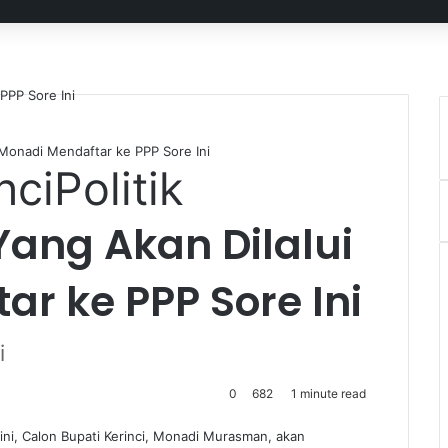
i Monadi Mendaftar ke PPP Sore Ini
nci
Politik
 Yang Akan Dilalui
r ke PPP Sore Ini
i
0
682
1 minute read
 ini, Calon Bupati Kerinci, Monadi Murasman, akan