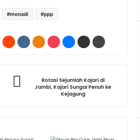
monadi
ppp
Pinterest
Reddit
VKontakte
Odnoklassniki
Pocket
Messenger
Share via Email
Print
Rotasi Sejumlah Kajari di
Jambi, Kajari Sungai Penuh ke
Kejagung