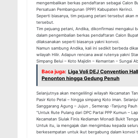
mengembalikan berkas pendaftaran sebagai Calon Bu
Persatuan Pembangunan (PPP) Kabupaten Kerinci.
Seperti biasanya, tim pejuang petani tersebut akan
tersebut.
Tim pejuang petani, Andika, dikonfirmasi mengakui
dalam pengembalian berkas pendaftaran Calon Bupat
dilaksanakan seperti biasanya yakni konvoi.
Namun sambung Andika, kali ini sedikit berbeda di
wilayah Hilir. Adapun rencana awal rutenya yakni S
Simpang Belui – Koto Majidin – Kemantan – Sungai A
Baca juga:
Liga Voli DEJ Convention Hal
Penonton hingga Gedung Penuh
Selanjutnya akan mengelilingi wilayah Kecamatan Ta
Pasir Koto Petai – hingga simpang Koto iman. Selan
Sanggarang Agung – Jujun , Semerap -Tanjung Pauh 
“Untuk Rute Pulang dari DPC Partai PPP Kumun – L
Kecamatan Siulak Finis Kediaman Monadi Bukit Tenga
Untuk itu, ia mengajak dan mengimbau kepada seluru
berkesempatan untuk ikut bergabung dalam konvoi t