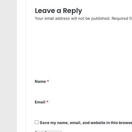
Leave a Reply
Your email address will not be published.
Required f
C
o
m
m
e
n
Name
*
t
*
Email
*
Save my name, email, and website in this browse