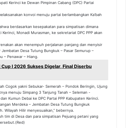
pati Kerinci ke Dewan Pimpinan Cabang (DPC) Partai
 melaksanakan konvoi menuju partai berlambangkan Ka’bah
 bahwa berdasarkan kesepakatan para simpatisan dimana
i Kerinci, Monadi Murasman, ke sekretariat DPC PPP akan
karenakan akan menempuh perjalanan panjang dan menyisir
tar Jembatan Desa Tutung Bungkuk – Pasar Semurup –
bu – Penawar – Hiang.
l Cup I 2026 Sukses Digelar, Final Diserbu
nah Cogok yakni Sebukar- Semerah – Pondok Beringin, Ujung
jutnya menuju Simpang 3 Tanjung Tanah – Seleman -
dan Kumun Debai ke DPC Partai PPP Kabupaten Kerinci.
apangan Merdeka – Jembatan Desa Tutung Bungkuk
h. Wilayah Hilir menyesuaikan,” bebernya.
h tim di Desa dan para simpatisan Pejuang petani yang
ersebut.(Red)