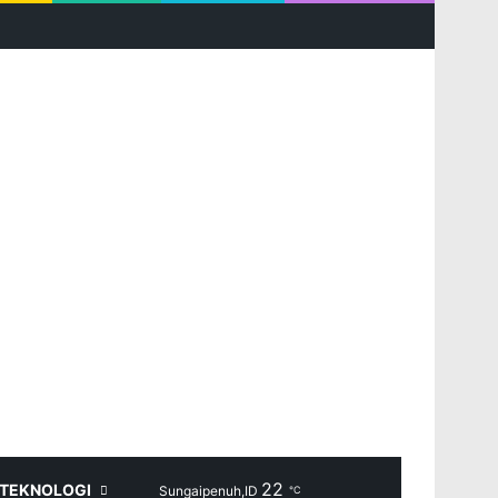
RSS
Facebook
X
YouTube
Instagram
Log In
Random Article
Sidebar
22
Random Article
Search for
TEKNOLOGI
Sungaipenuh,ID
℃