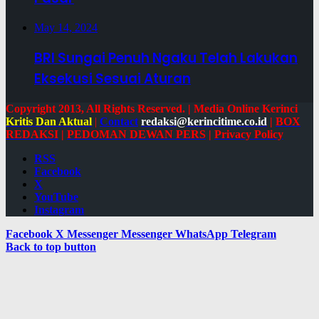
May 14, 2024
BRI Sungai Penuh Ngaku Telah Lakukan
Eksekusi Sesuai Aturan
Copyright 2013, All Rights Reserved. | Media Online Kerinci
Kritis Dan Aktual
|
Contact
redaksi@kerincitime.co.id
|
BOX
REDAKSI
|
PEDOMAN DEWAN PERS
|
Privacy Policy
RSS
Facebook
X
YouTube
Instagram
Facebook
X
Messenger
Messenger
WhatsApp
Telegram
Back to top button