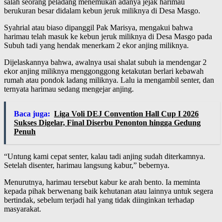
salah seorang peladang menemukan adanya jejak harimau
berukuran besar didalam kebun jeruk miliknya di Desa Masgo.
Syahrial atau biaso dipanggil Pak Marisya, mengakui bahwa
harimau telah masuk ke kebun jeruk miliknya di Desa Masgo pada
Subuh tadi yang hendak menerkam 2 ekor anjing miliknya.
Dijelaskannya bahwa, awalnya usai shalat subuh ia mendengar 2
ekor anjing miliknya menggonggong ketakutan berlari kebawah
rumah atau pondok ladang miliknya. Lalu ia mengambil senter, dan
ternyata harimau sedang mengejar anjing.
Baca juga:
Liga Voli DEJ Convention Hall Cup I 2026
Sukses Digelar, Final Diserbu Penonton hingga Gedung
Penuh
“Untung kami cepat senter, kalau tadi anjing sudah diterkamnya.
Setelah disenter, harimau langsung kabur,” bebernya.
Menurutnya, harimau tersebut kabur ke arah bento. Ia meminta
kepada pihak berwenang baik kehutanan atau lainnya untuk segera
bertindak, sebelum terjadi hal yang tidak diinginkan terhadap
masyarakat.