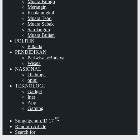
Muara Bungo
Merangin
Kualatungkal
Muara Tebo
Muara Sabak
Sarolangun
Muara Bulian
POLITIK
Pilkada
PENDIDIKAN
Pariwisata/Budaya
Wisata
NASIONAL
Olahraga
opini
TEKNOLOGI
Gadget
Inet
App
Gaming
℃
Sungaipenuh,ID
17
Random Article
Search for