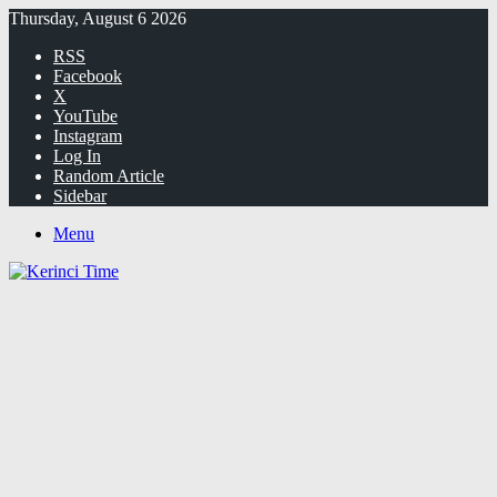
Thursday, August 6 2026
RSS
Facebook
X
YouTube
Instagram
Log In
Random Article
Sidebar
Menu