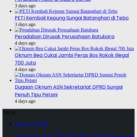
3 days ago
PETI Kembali Kepung Sungai Batanghari di Tebo
3 days ago
Peradaban Dirusak Perusahaan Batubara
4 days ago
Oknum Bea Cukai Jambi Peras Bos Rokok Illegal
700 Juta
4 days ago
Dugaan Oknum ASN Sekretariat DPRD Sungai
Penuh Tipu Petani
4 days ago
TECH
January 19, 2026