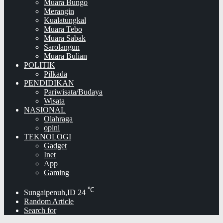
Muara Bungo
Merangin
Kualatungkal
Muara Tebo
Muara Sabak
Sarolangun
Muara Bulian
POLITIK
Pilkada
PENDIDIKAN
Pariwisata/Budaya
Wisata
NASIONAL
Olahraga
opini
TEKNOLOGI
Gadget
Inet
App
Gaming
℃
Sungaipenuh,ID
24
Random Article
Search for