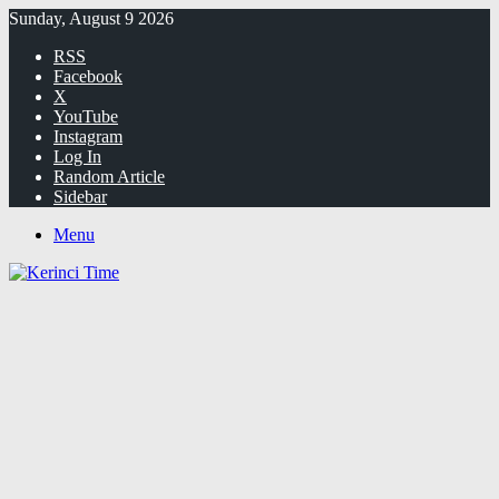
Sunday, August 9 2026
RSS
Facebook
X
YouTube
Instagram
Log In
Random Article
Sidebar
Menu