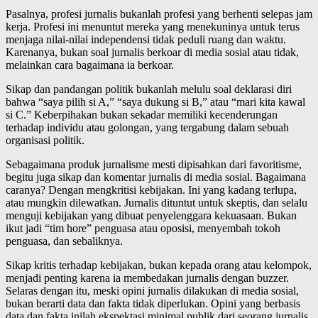
Pasalnya, profesi jurnalis bukanlah profesi yang berhenti selepas jam
kerja. Profesi ini menuntut mereka yang menekuninya untuk terus
menjaga nilai-nilai independensi tidak peduli ruang dan waktu.
Karenanya, bukan soal jurnalis berkoar di media sosial atau tidak,
melainkan cara bagaimana ia berkoar.
Sikap dan pandangan politik bukanlah melulu soal deklarasi diri
bahwa “saya pilih si A,” “saya dukung si B,” atau “mari kita kawal
si C.” Keberpihakan bukan sekadar memiliki kecenderungan
terhadap individu atau golongan, yang tergabung dalam sebuah
organisasi politik.
Sebagaimana produk jurnalisme mesti dipisahkan dari favoritisme,
begitu juga sikap dan komentar jurnalis di media sosial. Bagaimana
caranya? Dengan mengkritisi kebijakan. Ini yang kadang terlupa,
atau mungkin dilewatkan. Jurnalis dituntut untuk skeptis, dan selalu
menguji kebijakan yang dibuat penyelenggara kekuasaan. Bukan
ikut jadi “tim hore” penguasa atau oposisi, menyembah tokoh
penguasa, dan sebaliknya.
Sikap kritis terhadap kebijakan, bukan kepada orang atau kelompok,
menjadi penting karena ia membedakan jurnalis dengan buzzer.
Selaras dengan itu, meski opini jurnalis dilakukan di media sosial,
bukan berarti data dan fakta tidak diperlukan. Opini yang berbasis
data dan fakta inilah ekspektasi minimal publik dari seorang jurnalis.