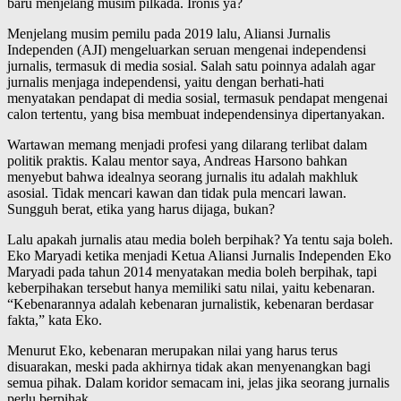
baru menjelang musim pilkada. Ironis ya?
Menjelang musim pemilu pada 2019 lalu, Aliansi Jurnalis
Independen (AJI) mengeluarkan seruan mengenai independensi
jurnalis, termasuk di media sosial. Salah satu poinnya adalah agar
jurnalis menjaga independensi, yaitu dengan berhati-hati
menyatakan pendapat di media sosial, termasuk pendapat mengenai
calon tertentu, yang bisa membuat independensinya dipertanyakan.
Wartawan memang menjadi profesi yang dilarang terlibat dalam
politik praktis. Kalau mentor saya, Andreas Harsono bahkan
menyebut bahwa idealnya seorang jurnalis itu adalah makhluk
asosial. Tidak mencari kawan dan tidak pula mencari lawan.
Sungguh berat, etika yang harus dijaga, bukan?
Lalu apakah jurnalis atau media boleh berpihak? Ya tentu saja boleh.
Eko Maryadi ketika menjadi Ketua Aliansi Jurnalis Independen Eko
Maryadi pada tahun 2014 menyatakan media boleh berpihak, tapi
keberpihakan tersebut hanya memiliki satu nilai, yaitu kebenaran.
“Kebenarannya adalah kebenaran jurnalistik, kebenaran berdasar
fakta,” kata Eko.
Menurut Eko, kebenaran merupakan nilai yang harus terus
disuarakan, meski pada akhirnya tidak akan menyenangkan bagi
semua pihak. Dalam koridor semacam ini, jelas jika seorang jurnalis
perlu berpihak.