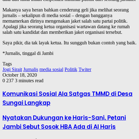
Makanya saya heran bahkan cenderung geli jika melihat seorang
jurnalis – sekalipun di media sosial – dengan bangganya
memamerkan dirinya mengenakan jaket salah satu partai politik.
Apalagi jika seorang ketua organisasi wartawan datang ke rumah
salah satu kandidat dan memberikan jaket organisasi tersebut.
Saya pikir, dia tak layak ketua. Itu sungguh bukan contoh yang baik.
*Jurnalis, tinggal di Jambi
Tags
Jogi Sirait
Jurnalis
media sosial
Politik
Twiter
October 18, 2020
0
237
3 minutes read
Komunikasi Sosial Ala Satgas TMMD di Desa
Sungai Langkap
Nyatakan Dukungan ke Haris-Sani, Petani
Jambi Sebut Sosok HBA Ada di Al Haris