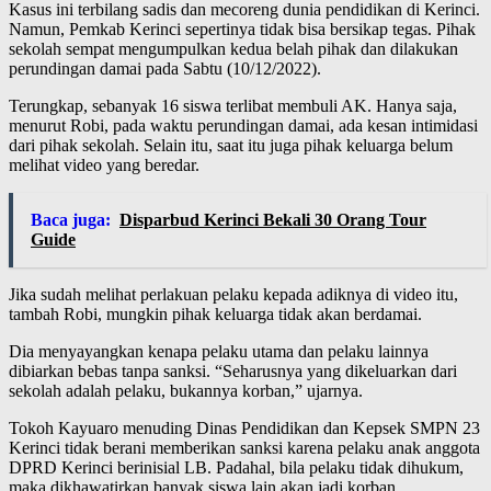
Kasus ini terbilang sadis dan mecoreng dunia pendidikan di Kerinci.
Namun, Pemkab Kerinci sepertinya tidak bisa bersikap tegas. Pihak
sekolah sempat mengumpulkan kedua belah pihak dan dilakukan
perundingan damai pada Sabtu (10/12/2022).
Terungkap, sebanyak 16 siswa terlibat membuli AK. Hanya saja,
menurut Robi, pada waktu perundingan damai, ada kesan intimidasi
dari pihak sekolah. Selain itu, saat itu juga pihak keluarga belum
melihat video yang beredar.
Baca juga:
Disparbud Kerinci Bekali 30 Orang Tour
Guide
Jika sudah melihat perlakuan pelaku kepada adiknya di video itu,
tambah Robi, mungkin pihak keluarga tidak akan berdamai.
Dia menyayangkan kenapa pelaku utama dan pelaku lainnya
dibiarkan bebas tanpa sanksi. “Seharusnya yang dikeluarkan dari
sekolah adalah pelaku, bukannya korban,” ujarnya.
Tokoh Kayuaro menuding Dinas Pendidikan dan Kepsek SMPN 23
Kerinci tidak berani memberikan sanksi karena pelaku anak anggota
DPRD Kerinci berinisial LB. Padahal, bila pelaku tidak dihukum,
maka dikhawatirkan banyak siswa lain akan jadi korban.