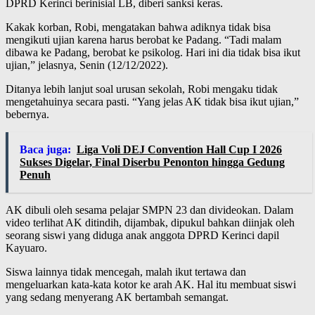
DPRD Kerinci berinisial LB, diberi sanksi keras.
Kakak korban, Robi, mengatakan bahwa adiknya tidak bisa
mengikuti ujian karena harus berobat ke Padang. “Tadi malam
dibawa ke Padang, berobat ke psikolog. Hari ini dia tidak bisa ikut
ujian,” jelasnya, Senin (12/12/2022).
Ditanya lebih lanjut soal urusan sekolah, Robi mengaku tidak
mengetahuinya secara pasti. “Yang jelas AK tidak bisa ikut ujian,”
bebernya.
Baca juga:
Liga Voli DEJ Convention Hall Cup I 2026
Sukses Digelar, Final Diserbu Penonton hingga Gedung
Penuh
AK dibuli oleh sesama pelajar SMPN 23 dan divideokan. Dalam
video terlihat AK ditindih, dijambak, dipukul bahkan diinjak oleh
seorang siswi yang diduga anak anggota DPRD Kerinci dapil
Kayuaro.
Siswa lainnya tidak mencegah, malah ikut tertawa dan
mengeluarkan kata-kata kotor ke arah AK. Hal itu membuat siswi
yang sedang menyerang AK bertambah semangat.