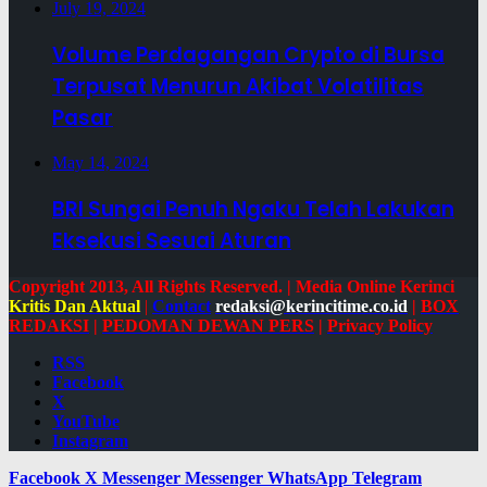
July 19, 2024
Volume Perdagangan Crypto di Bursa
Terpusat Menurun Akibat Volatilitas
Pasar
May 14, 2024
BRI Sungai Penuh Ngaku Telah Lakukan
Eksekusi Sesuai Aturan
Copyright 2013, All Rights Reserved. | Media Online Kerinci
Kritis Dan Aktual
|
Contact
redaksi@kerincitime.co.id
|
BOX
REDAKSI
|
PEDOMAN DEWAN PERS
|
Privacy Policy
RSS
Facebook
X
YouTube
Instagram
Facebook
X
Messenger
Messenger
WhatsApp
Telegram