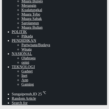
Muara Bungo
Merangin
Kualatungkal
Muara Tebo
Muara Sabak
Sarolangun
Muara Bulian
POLITIK
Pilkada
PENDIDIKAN
Pariwisata/Budaya
Wisata
NASIONAL
Olahraga
opini
TEKNOLOGI
Gadget
Inet
App
Gaming
℃
Sungaipenuh,ID
25
Random Article
Search for