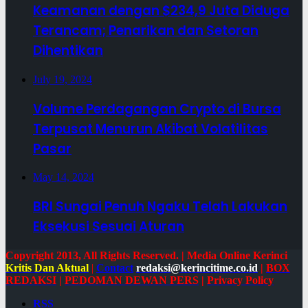
Keamanan dengan $234,9 Juta Diduga
Terancam; Penarikan dan Setoran
Dihentikan
July 19, 2024
Volume Perdagangan Crypto di Bursa
Terpusat Menurun Akibat Volatilitas
Pasar
May 14, 2024
BRI Sungai Penuh Ngaku Telah Lakukan
Eksekusi Sesuai Aturan
Copyright 2013, All Rights Reserved. | Media Online Kerinci
Kritis Dan Aktual
|
Contact
redaksi@kerincitime.co.id
|
BOX
REDAKSI
|
PEDOMAN DEWAN PERS
|
Privacy Policy
RSS