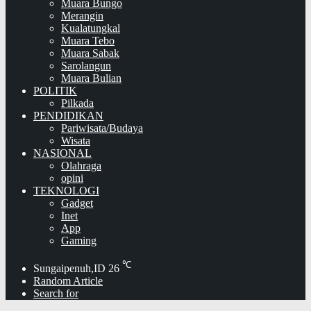
Muara Bungo
Merangin
Kualatungkal
Muara Tebo
Muara Sabak
Sarolangun
Muara Bulian
POLITIK
Pilkada
PENDIDIKAN
Pariwisata/Budaya
Wisata
NASIONAL
Olahraga
opini
TEKNOLOGI
Gadget
Inet
App
Gaming
℃
Sungaipenuh,ID
26
Random Article
Search for