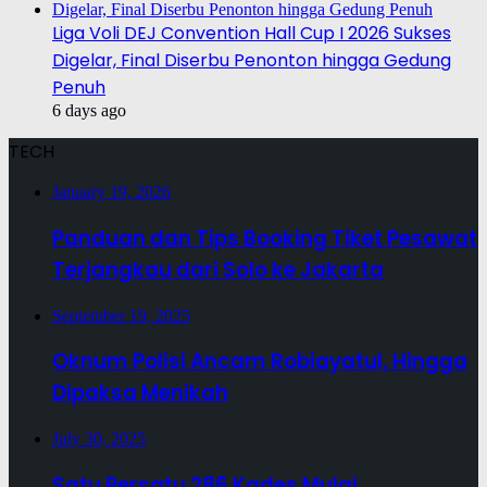
Liga Voli DEJ Convention Hall Cup I 2026 Sukses
Digelar, Final Diserbu Penonton hingga Gedung
Penuh
6 days ago
TECH
January 19, 2026
Panduan dan Tips Booking Tiket Pesawat
Terjangkau dari Solo ke Jakarta
September 19, 2025
Oknum Polisi Ancam Robiayatul, Hingga
Dipaksa Menikah
July 30, 2025
Satu Persatu 286 Kades Mulai