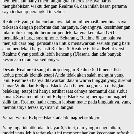
pembeli atau hanya membingungkan mereka? Saya harus
menghabiskan waktu dengan Realme 6i, dan inilah kesan pertama
saya terhadap perangkat tersebut.
Realme 6 yang diluncurkan awal tahun ini berhasil membuat saya
terkesan dengan performa dan harganya. Sayangnya, keseimbangan
nilai-untuk-uang itu berumur pendek, karena kenaikan GST
menaikkan harga smartphone. Sekarang, Realme 6i tampaknya
menjadi cara bagi perusahaan untuk menawarkan sesuatu yang baru
atau mendekati harga asli Realme 6. Realme 6i bisa disebut versi
Realme 6 yang sedikit lebih kencang (Ulasan), dan ada banyak
kesamaan di antara keduanya.
Desain Realme 6i sangat mirip dengan Realme 6. Dimensi fisik
kedua produk identik tetapi Anda tidak akan salah mengira yang
lain. Realme 6i hanya ditawarkan dalam warna tunggal yang disebut
Lunar White dan Eclipse Black. Ada beberapa goresan di bagian
belakang, tetapi ini hanya terlihat saat cahaya memantul dari sudut
kanan. Saya memiliki unit Eclipse Black yang merupakan magnet
sidik jari. Realme hadir dengan lapisan matte pada bingkainya, yang
membuatnya terasa nyaman di tangan.
Varian warna Eclipse Black adalah magnet sidik jari
Yang juga identik adalah layar 6,5 inci, dan yang mengejutkan,
model yang lebih terjangkau ini mempertahankan kecepatan refresh