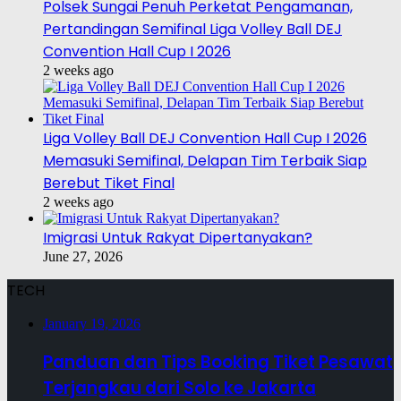
Polsek Sungai Penuh Perketat Pengamanan,
Pertandingan Semifinal Liga Volley Ball DEJ
Convention Hall Cup I 2026
2 weeks ago
Liga Volley Ball DEJ Convention Hall Cup I 2026
Memasuki Semifinal, Delapan Tim Terbaik Siap
Berebut Tiket Final
2 weeks ago
Imigrasi Untuk Rakyat Dipertanyakan?
June 27, 2026
TECH
January 19, 2026
Panduan dan Tips Booking Tiket Pesawat
Terjangkau dari Solo ke Jakarta