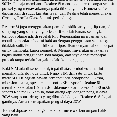
90Hz. Ini saja membantu Realme 6i menonjol, karena sangat sedikit
ponsel yang menawarkannya pada titik harga ini. Kamera selfie
diposisikan di sudut kiri atas layar, dan Realme telah menggunakan
Corning Gorilla Glass 3 untuk perlindungan.
Realme 6i juga menggunakan pemindai sidik jari yang dipasang di
samping yang sama yang terletak di sebelah kanan, sedangkan
tombol volume ada di sebelah kiri. Penempatan ini nyaman, dan
meraih tombol-tombol ini bahkan dengan penggunaan satu tangan
tidaklah sulit. Pemindai sidik jari diposisikan dengan baik dan cepat
untuk membuka kunci perangkat. Menurut saya ukuran layarnya
bagus untuk penggunaan satu tangan, dan saya dapat mencapai
puncak tanpa terlalu banyak melakukan peregangan.
Baki SIM ada di sebelah kiri, tepat di atas tombol volume. Ini
memiliki tiga slot, dua untuk Nano-SIM dan satu untuk kartu
microSD. Di bagian bawah, terdapat jack headphone 3,5 mm,
mikrofon utama, speaker, dan port USB Type-C. Realme 6i
memiliki ketebalan 8,9mm dan dikemas dalam baterai 4.300 mAh
seperti Realme 6. Namun, tidak dilengkapi dengan pengisi daya
30W yang sama dengan yang dibundel dengan Realme 6. Sebagai
gantinya, Anda mendapatkan pengisi daya 20W.
Tombol diposisikan dengan baik dan menawarkan umpan balik
yang baik