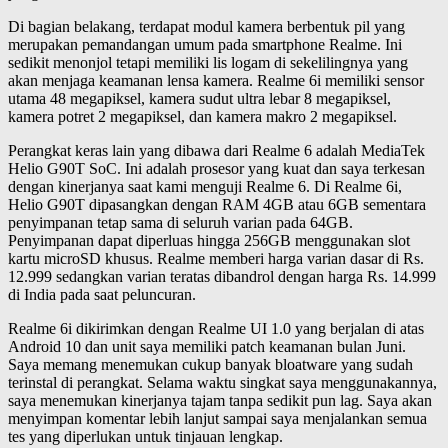
Di bagian belakang, terdapat modul kamera berbentuk pil yang
merupakan pemandangan umum pada smartphone Realme. Ini
sedikit menonjol tetapi memiliki lis logam di sekelilingnya yang
akan menjaga keamanan lensa kamera. Realme 6i memiliki sensor
utama 48 megapiksel, kamera sudut ultra lebar 8 megapiksel,
kamera potret 2 megapiksel, dan kamera makro 2 megapiksel.
Perangkat keras lain yang dibawa dari Realme 6 adalah MediaTek
Helio G90T SoC. Ini adalah prosesor yang kuat dan saya terkesan
dengan kinerjanya saat kami menguji Realme 6. Di Realme 6i,
Helio G90T dipasangkan dengan RAM 4GB atau 6GB sementara
penyimpanan tetap sama di seluruh varian pada 64GB.
Penyimpanan dapat diperluas hingga 256GB menggunakan slot
kartu microSD khusus. Realme memberi harga varian dasar di Rs.
12.999 sedangkan varian teratas dibandrol dengan harga Rs. 14.999
di India pada saat peluncuran.
Realme 6i dikirimkan dengan Realme UI 1.0 yang berjalan di atas
Android 10 dan unit saya memiliki patch keamanan bulan Juni.
Saya memang menemukan cukup banyak bloatware yang sudah
terinstal di perangkat. Selama waktu singkat saya menggunakannya,
saya menemukan kinerjanya tajam tanpa sedikit pun lag. Saya akan
menyimpan komentar lebih lanjut sampai saya menjalankan semua
tes yang diperlukan untuk tinjauan lengkap.