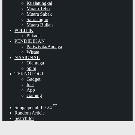
Kualatungkal
Muara Tebo
Muara Sabak
Sarolangun
Muara Bulian
POLITIK
Pilkada
PENDIDIKAN
Pariwisata/Budaya
Wisata
NASIONAL
Olahraga
opini
TEKNOLOGI
Gadget
Inet
App
Gaming
℃
Sungaipenuh,ID
24
Random Article
Search for