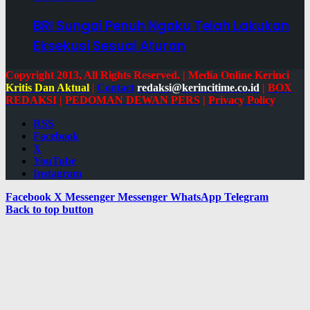
BRI Sungai Penuh Ngaku Telah Lakukan
Eksekusi Sesuai Aturan
Copyright 2013, All Rights Reserved. | Media Online Kerinci
Kritis Dan Aktual
|
Contact
redaksi@kerincitime.co.id
|
BOX
REDAKSI
|
PEDOMAN DEWAN PERS
|
Privacy Policy
RSS
Facebook
X
YouTube
Instagram
Facebook
X
Messenger
Messenger
WhatsApp
Telegram
Back to top button