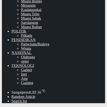
Muara Bungo
Merangin
Kualatungkal
Muara Tebo
Muara Sabak
Sarolangun
Muara Bulian
POLITIK
Pilkada
PENDIDIKAN
Pariwisata/Budaya
Wisata
NASIONAL
Olahraga
opini
TEKNOLOGI
Gadget
Inet
App
Gaming
℃
Sungaipenuh,ID
16
Random Article
Search for