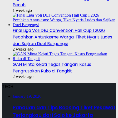
Penuh
1 week ago
Final Liga Voli DEJ Convention Hall Cup I 2026
Pecahkan Antusiasme Warga, Tiket Nyaris Ludes
dan Sajikan Duel Bergengsi
2 weeks ago
GAN Minta Kejati Tegas Tangani Kasus
Pengrusakan Ruko di Tangkit
2 weeks ago
TECH
January 19, 2026
Panduan dan Tips Booking Tiket Pesawat
Terjangkau dari Solo ke Jakarta