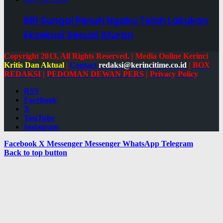
BRI Sungai Penuh Ngaku Telah Lakukan
Eksekusi Sesuai Aturan
Copyright 2013, All Rights Reserved. | Media Online Kerinci
Kritis Dan Aktual
|
Contact
redaksi@kerincitime.co.id
|
BOX
REDAKSI
|
PEDOMAN DEWAN PERS
|
Privacy Policy
RSS
Facebook
X
YouTube
Instagram
Facebook
X
Messenger
Messenger
WhatsApp
Telegram
Back to top button