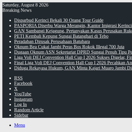
Saturday, August 8 2026
Breaking News
Disparbud Kerinci Bekali 30 Orang Tour Guide
PASPORIA Diserbu Warga Merangin, Kantor Imigrasi Kerinci
GAN Sambangi Kejagung, Pertanyakan Kasus Perusakan Ruko
PETI Kembali Kepung Sungai Batanghari di Tebo
Peradaban Dirusak Perusahaan Batubara
Oknum Bea Cukai Jambi Peras Bos Rokok Illegal 700 Juta
Dugaan Oknum ASN Sekretariat DPRD Sungai Penuh Tipu Pe
Liga Voli DEJ Convention Hall Cup I 2026 Sukses Digelar, F
Final Liga Voli DEJ Convention Hall Cup I 2026 Pecahkan An
Diduga Rekayasa Hukum, GAN Minta Kajari Muaro Jambi Di
RSS
Facebook
X
YouTube
Instagram
Log In
Random Article
Sidebar
Menu