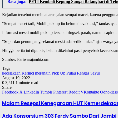
Baca juga:
PETI Kembali Kepung Sungai Batanghari di Teb
Kejadian tersebut membuat arus jalan sempat macet, karena pengguna
“Sempat macet tadi, Mobil pick up itu belum dievakuasi,” tandasnya.
Informasi meski mobil pick up tersebut ringsek parah, namun sapir 
“Sopir dan penumpang selamat meski ada sedikit luka,” ujar warga yan
Hingga berita ini dipublis, belum diketahui pasti penyebab kecelakaan 
Sumber: Pariwarajambi.com
Tags
kecelakaan
Kerinci
merangin
Pick Up
Pulau Rengas
Sayur
August 19, 2022
0
3,511
1 minute read
Share
Facebook
X
LinkedIn
Tumblr
Pinterest
Reddit
VKontakte
Odnoklass
Malam Resepsi Kenegaraan HUT Kemerdekaan 
Ada Konsorsium 303 Ferdy Sambo Dari Jambi