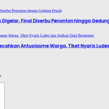
es Digelar, Final Diserbu Penonton hingga Gedun
6 Pecahkan Antusiasme Warga, Tiket Nyaris Lude
*