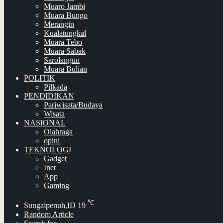
Muaro Jambi
Muara Bungo
Merangin
Kualatungkal
Muara Tebo
Muara Sabak
Sarolangun
Muara Bulian
POLITIK
Pilkada
PENDIDIKAN
Pariwisata/Budaya
Wisata
NASIONAL
Olahraga
opini
TEKNOLOGI
Gadget
Inet
App
Gaming
℃
Sungaipenuh,ID
19
Random Article