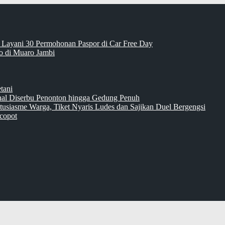
 Layani 30 Permohonan Paspor di Car Free Day
 di Muaro Jambi
tani
inal Diserbu Penonton hingga Gedung Penuh
tusiasme Warga, Tiket Nyaris Ludes dan Sajikan Duel Bergengsi
copot