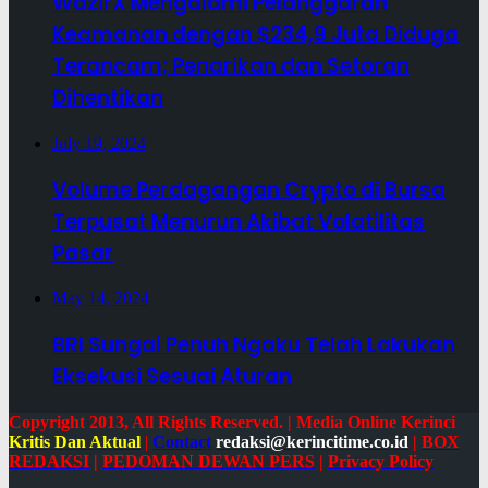
WazirX Mengalami Pelanggaran
Keamanan dengan $234,9 Juta Diduga
Terancam; Penarikan dan Setoran
Dihentikan
July 19, 2024
Volume Perdagangan Crypto di Bursa
Terpusat Menurun Akibat Volatilitas
Pasar
May 14, 2024
BRI Sungai Penuh Ngaku Telah Lakukan
Eksekusi Sesuai Aturan
Copyright 2013, All Rights Reserved. | Media Online Kerinci
Kritis Dan Aktual
|
Contact
redaksi@kerincitime.co.id
|
BOX
REDAKSI
|
PEDOMAN DEWAN PERS
|
Privacy Policy