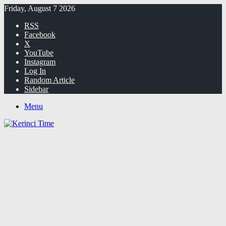
Friday, August 7 2026
RSS
Facebook
X
YouTube
Instagram
Log In
Random Article
Sidebar
Menu