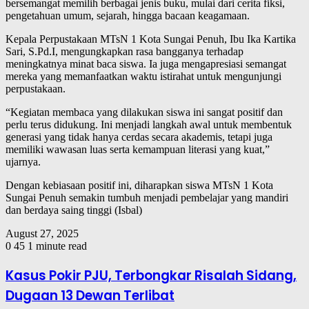
bersemangat memilih berbagai jenis buku, mulai dari cerita fiksi,
pengetahuan umum, sejarah, hingga bacaan keagamaan.
Kepala Perpustakaan MTsN 1 Kota Sungai Penuh, Ibu Ika Kartika
Sari, S.Pd.I, mengungkapkan rasa bangganya terhadap
meningkatnya minat baca siswa. Ia juga mengapresiasi semangat
mereka yang memanfaatkan waktu istirahat untuk mengunjungi
perpustakaan.
“Kegiatan membaca yang dilakukan siswa ini sangat positif dan
perlu terus didukung. Ini menjadi langkah awal untuk membentuk
generasi yang tidak hanya cerdas secara akademis, tetapi juga
memiliki wawasan luas serta kemampuan literasi yang kuat,”
ujarnya.
Dengan kebiasaan positif ini, diharapkan siswa MTsN 1 Kota
Sungai Penuh semakin tumbuh menjadi pembelajar yang mandiri
dan berdaya saing tinggi (Isbal)
August 27, 2025
0
45
1 minute read
Kasus Pokir PJU, Terbongkar Risalah Sidang,
Dugaan 13 Dewan Terlibat