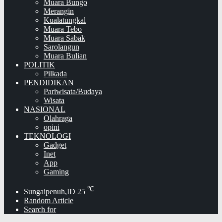
Muara Bungo
Merangin
Kualatungkal
Muara Tebo
Muara Sabak
Sarolangun
Muara Bulian
POLITIK
Pilkada
PENDIDIKAN
Pariwisata/Budaya
Wisata
NASIONAL
Olahraga
opini
TEKNOLOGI
Gadget
Inet
App
Gaming
℃
Sungaipenuh,ID
25
Random Article
Search for