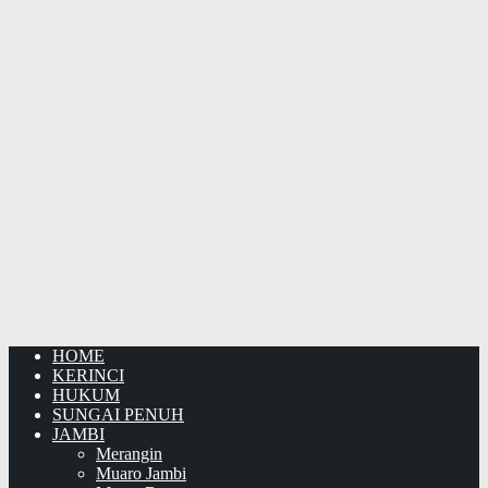
HOME
KERINCI
HUKUM
SUNGAI PENUH
JAMBI
Merangin
Muaro Jambi