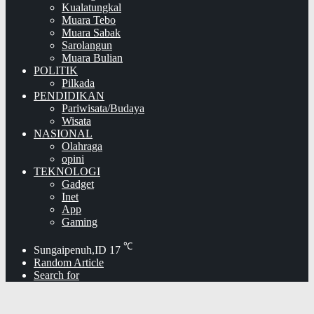
Kualatungkal
Muara Tebo
Muara Sabak
Sarolangun
Muara Bulian
POLITIK
Pilkada
PENDIDIKAN
Pariwisata/Budaya
Wisata
NASIONAL
Olahraga
opini
TEKNOLOGI
Gadget
Inet
App
Gaming
℃
Sungaipenuh,ID
17
Random Article
Search for