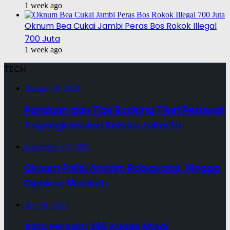
1 week ago
Oknum Bea Cukai Jambi Peras Bos Rokok Illegal
700 Juta
1 week ago
TECH
January 19, 2026
Panduan dan Tips Booking Tiket Pesawat
Terjangkau dari Solo ke Jakarta
September 19, 2025
Oknum Polisi Ancam Robiayatul, Hingga
Dipaksa Menikah
July 30, 2025
Satu Persatu 286 Kades Mulai