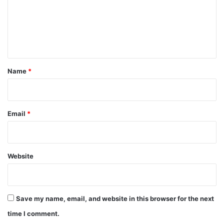
m
e
n
t
*
Name
*
Email
*
Website
Save my name, email, and website in this browser for the next
time I comment.