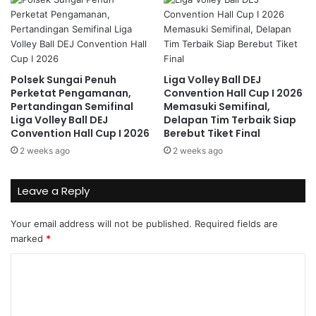
Polsek Sungai Penuh
Liga Volley Ball DEJ
Perketat Pengamanan,
Convention Hall Cup I 2026
Pertandingan Semifinal
Memasuki Semifinal,
Liga Volley Ball DEJ
Delapan Tim Terbaik Siap
Convention Hall Cup I 2026
Berebut Tiket Final
2 weeks ago
2 weeks ago
Leave a Reply
Your email address will not be published.
Required fields are
marked
*
C
o
m