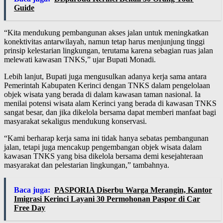
Guide
“Kita mendukung pembangunan akses jalan untuk meningkatkan
konektivitas antarwilayah, namun tetap harus menjunjung tinggi
prinsip kelestarian lingkungan, terutama karena sebagian ruas jalan
melewati kawasan TNKS,” ujar Bupati Monadi.
Lebih lanjut, Bupati juga mengusulkan adanya kerja sama antara
Pemerintah Kabupaten Kerinci dengan TNKS dalam pengelolaan
objek wisata yang berada di dalam kawasan taman nasional. Ia
menilai potensi wisata alam Kerinci yang berada di kawasan TNKS
sangat besar, dan jika dikelola bersama dapat memberi manfaat bagi
masyarakat sekaligus mendukung konservasi.
“Kami berharap kerja sama ini tidak hanya sebatas pembangunan
jalan, tetapi juga mencakup pengembangan objek wisata dalam
kawasan TNKS yang bisa dikelola bersama demi kesejahteraan
masyarakat dan pelestarian lingkungan,” tambahnya.
Baca juga:
PASPORIA Diserbu Warga Merangin, Kantor
Imigrasi Kerinci Layani 30 Permohonan Paspor di Car
Free Day