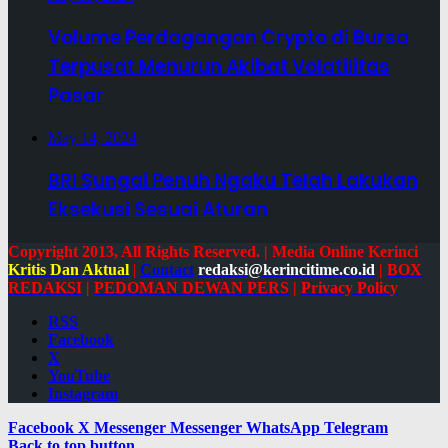
Volume Perdagangan Crypto di Bursa
Terpusat Menurun Akibat Volatilitas
Pasar
May 14, 2024
BRI Sungai Penuh Ngaku Telah Lakukan
Eksekusi Sesuai Aturan
Copyright 2013, All Rights Reserved. | Media Online Kerinci
Kritis Dan Aktual
|
Contact
redaksi@kerincitime.co.id
|
BOX
REDAKSI
|
PEDOMAN DEWAN PERS
|
Privacy Policy
RSS
Facebook
X
YouTube
Instagram
Facebook
X
Messenger
Messenger
WhatsApp
Telegram
Back to top button