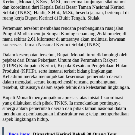
Kerinci, Monadi, S.Sos., M.Si., menerima kunjungan silaturahmi
dan koordinasi dari Kepala Balai Besar Taman Nasional Kerinci
Seblat (TNKS), Haidir, S.Hut., M.Si., beserta jajaran, bertempat di
ruang kerja Bupati Kerinci di Bukit Tengah, Siulak.
Pertemuan tersebut membahas rencana pembangunan ruas jalan
Pungut Mudik menuju Sungai Kuning sepanjang 26 kilometer, di
mana sekitar 2,61 kilometer di antaranya akan melintasi kawasan
konservasi Taman Nasional Kerinci Seblat (TNKS).
Dalam kesempatan tersebut, Bupati Monadi turut didampingi oleh
pejabat dari Dinas Pekerjaan Umum dan Perumahan Rakyat
(PUPR) Kabupaten Kerinci, Kepala Kesatuan Pengelolaan Hutan
Produksi (KPHP), serta instansi terkait bidang lingkungan.
Kehadiran mereka menunjukkan keseriusan pemerintah daerah
dalam mengkaji secara komprehensif rencana pembangunan
tersebut, khususnya dalam aspek teknis dan kelestarian lingkungan.
Bupati Monadi menyampaikan apresiasi atas inisiatif koordinasi
yang dilakukan oleh pihak TNKS. Ia menekankan pentingnya
sinergi antara pemerintah daerah dan pihak taman nasional dalam
mendukung pembangunan infrastruktur yang tetap memperhatikan
aspek lingkungan hidup.
Baca juga:
Disparbud Kerinci Bekali 30 Orang Tour