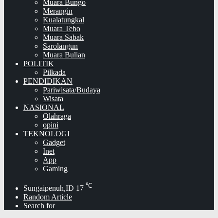
Muara Bungo
Merangin
Kualatungkal
Muara Tebo
Muara Sabak
Sarolangun
Muara Bulian
POLITIK
Pilkada
PENDIDIKAN
Pariwisata/Budaya
Wisata
NASIONAL
Olahraga
opini
TEKNOLOGI
Gadget
Inet
App
Gaming
℃
Sungaipenuh,ID
17
Random Article
Search for