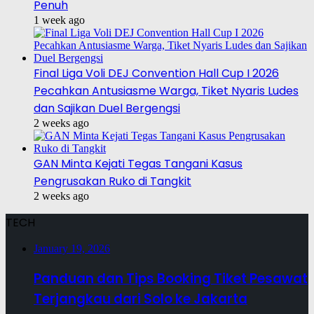
Penuh
1 week ago
Final Liga Voli DEJ Convention Hall Cup I 2026
Pecahkan Antusiasme Warga, Tiket Nyaris Ludes
dan Sajikan Duel Bergengsi
2 weeks ago
GAN Minta Kejati Tegas Tangani Kasus
Pengrusakan Ruko di Tangkit
2 weeks ago
TECH
January 19, 2026
Panduan dan Tips Booking Tiket Pesawat
Terjangkau dari Solo ke Jakarta