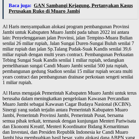
Baca juga:
GAN Sambangi Kejagung, Pertanyakan Kasus
Perusakan Ruko di Muaro Jambi
Al Haris menyampaikan alokasi program pembangunan Provinsi
Jambi untuk Kabupaten Muaro Jambi pada tahun 2022 ini antara
lain: Penyelenggaraan jalan Provinsi, jalan Tempino-Muara Bulian
senilai 26 miliar rupiah, Jalan Sungai Duren-Sungai Buluh senilai 7
miliar rupiah dan jalan Sp.Talang Pudak-Suak Kandis senilai 39,6
miliar rupiah dengan multi years contract. Pembangunan Perkuatan
Tebing Sungai Suak Kandis senilai 1 miliar rupiah, sedangkan
pemeliharaan sungai Candi Muaro Jambi senilai 500 juta rupiah,
pembangunan gedung Stadion senilai 15 miliar rupiah secara multi
years contract dan pembangunan drainase perkotaan sengeti senilai
1 miliar rupiah.
Al Harus mengajak Pemerintah Kabupaten Muaro Jambi untuk terus
berusaha dalam meningkatkan pengelolaan Kawasan Percandian
Muaro Jambi sebagai Kawasan Cagar Budaya Nasional (KCBN).
Sinergi yang sudah terjalin antara Pemerintah Kabupaten Muaro
Jambi, Pemerintah Provinsi Jambi, Pemerintah Pusat, bersama
semua pihak terkait, termasuk dengan kunjungan Menteri Pariwisata
dan Ekonomi Kreatif, Menteri Koordinator Bidang Kemaritiman
dan Investasi, dan Presiden Republik Indonesia ke Candi Muaro
Jambi bisa membuahkan hasil besar, yaitu alokasi dana ABPN yang