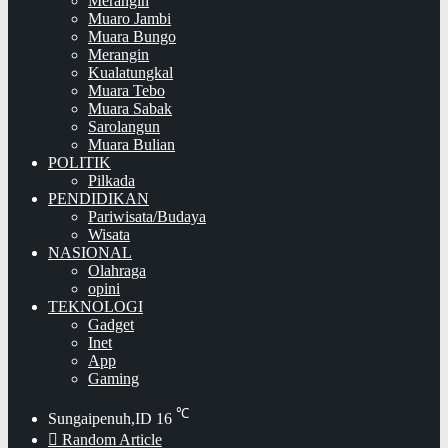
Merangin
Muaro Jambi
Muara Bungo
Merangin
Kualatungkal
Muara Tebo
Muara Sabak
Sarolangun
Muara Bulian
POLITIK
Pilkada
PENDIDIKAN
Pariwisata/Budaya
Wisata
NASIONAL
Olahraga
opini
TEKNOLOGI
Gadget
Inet
App
Gaming
℃
Sungaipenuh,ID
16
Random Article