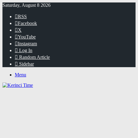
Saturday, August 8 2026
RSS
Facebook
X
YouTube
Instagram
Log In
Random Article
Sidebar
Menu