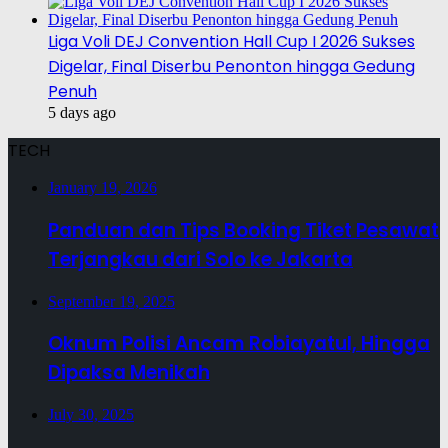
Liga Voli DEJ Convention Hall Cup I 2026 Sukses
Digelar, Final Diserbu Penonton hingga Gedung
Penuh
5 days ago
TECH
January 19, 2026
Panduan dan Tips Booking Tiket Pesawat
Terjangkau dari Solo ke Jakarta
September 19, 2025
Oknum Polisi Ancam Robiayatul, Hingga
Dipaksa Menikah
July 30, 2025