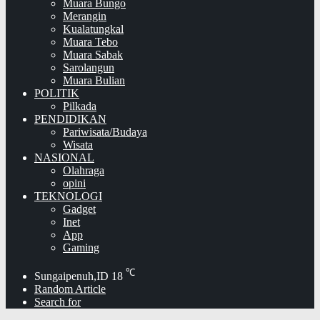
Muara Bungo
Merangin
Kualatungkal
Muara Tebo
Muara Sabak
Sarolangun
Muara Bulian
POLITIK
Pilkada
PENDIDIKAN
Pariwisata/Budaya
Wisata
NASIONAL
Olahraga
opini
TEKNOLOGI
Gadget
Inet
App
Gaming
℃
Sungaipenuh,ID
18
Random Article
Search for