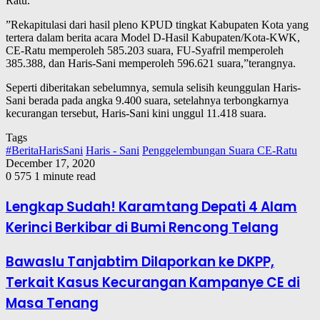
Ratu.
”Rekapitulasi dari hasil pleno KPUD tingkat Kabupaten Kota yang
tertera dalam berita acara Model D-Hasil Kabupaten/Kota-KWK,
CE-Ratu memperoleh 585.203 suara, FU-Syafril memperoleh
385.388, dan Haris-Sani memperoleh 596.621 suara,”terangnya.
Seperti diberitakan sebelumnya, semula selisih keunggulan Haris-
Sani berada pada angka 9.400 suara, setelahnya terbongkarnya
kecurangan tersebut, Haris-Sani kini unggul 11.418 suara.
Tags
#BeritaHarisSani
Haris - Sani
Penggelembungan Suara CE-Ratu
December 17, 2020
0
575
1 minute read
Lengkap Sudah! Karamtang Depati 4 Alam
Kerinci Berkibar di Bumi Rencong Telang
Bawaslu Tanjabtim Dilaporkan ke DKPP,
Terkait Kasus Kecurangan Kampanye CE di
Masa Tenang