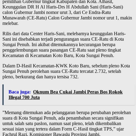
pemilihan Gubernur tingkat Kabupaten dan Kota. Alhasil,
Keunggulan DR H Al Haris-Drs H Abdullah Sani (Haris-Sani)
calon Gubernur Jambi nomor urut 3, dari Ce Endra-Ratu
Munawarah (CE-Ratu) Calon Gubernur Jambi nomor urut 1, makin
melebar.
Rilis dari data Center Haris-Sani, melebarnya keunggulan Haris-
Sani ini disebabkan terjadi pengurangan suara CE-Ratu di Kota
Sungai Penuh. Ini akibat ditemukannya kecurangan berupa
penggelembungan suara pasangan CE-Ratu saat pleno tingkat
Kecamatan di Kecamatan Koto Baru, Kota Sungai Penuh.
Dalam D-Hasil Kecamatan-KWK Koto Baru, sebelum pleno Kota
Sungai Penuh perolehan suara CE-Ratu tercatat 2.732, setelah
pleno, berkurang dan hanya tersisa 732.
Baca juga:
Oknum Bea Cukai Jambi Peras Bos Rokok
Illegal 700 Juta
”Memang ditemukan ada pelanggaran berupa perubahan perolehan
suara di Kota Sungai Penuh, ada penambahan secara signifikan
untuk salah satu paslon, namun saat pleno, telah dikembalikan
sesuai isian yang tertera dalam Form C-Hasil tingkat TPS,” ujar
Fachrul Razi, Komisioner Bawaslu Provinsi Jambi.