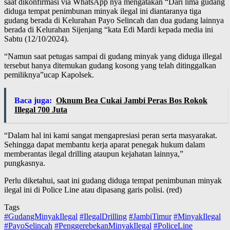
saat dikonfirmasi via WhatsApp nya mengatakan “Dari lima gudang
diduga tempat penimbunan minyak ilegal ini diantaranya tiga
gudang berada di Kelurahan Payo Selincah dan dua gudang lainnya
berada di Kelurahan Sijenjang “kata Edi Mardi kepada media ini
Sabtu (12/10/2024).
“Namun saat petugas sampai di gudang minyak yang diduga illegal
tersebut hanya ditemukan gudang kosong yang telah ditinggalkan
pemiliknya”ucap Kapolsek.
Baca juga:
Oknum Bea Cukai Jambi Peras Bos Rokok
Illegal 700 Juta
“Dalam hal ini kami sangat mengapresiasi peran serta masyarakat.
Sehingga dapat membantu kerja aparat penegak hukum dalam
memberantas ilegal drilling ataupun kejahatan lainnya,”
pungkasnya.
Perlu diketahui, saat ini gudang diduga tempat penimbunan minyak
ilegal ini di Police Line atau dipasang garis polisi. (red)
Tags
#GudangMinyakIlegal
#IlegalDrilling
#JambiTimur
#MinyakIlegal
#PayoSelincah
#PenggerebekanMinyakIlegal
#PoliceLine