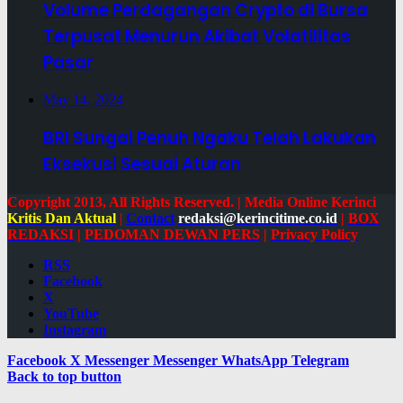
Volume Perdagangan Crypto di Bursa
Terpusat Menurun Akibat Volatilitas
Pasar
May 14, 2024
BRI Sungai Penuh Ngaku Telah Lakukan
Eksekusi Sesuai Aturan
Copyright 2013, All Rights Reserved. | Media Online Kerinci
Kritis Dan Aktual
|
Contact
redaksi@kerincitime.co.id
|
BOX
REDAKSI
|
PEDOMAN DEWAN PERS
|
Privacy Policy
RSS
Facebook
X
YouTube
Instagram
Facebook
X
Messenger
Messenger
WhatsApp
Telegram
Back to top button