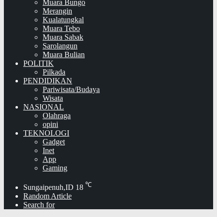
Muara Bungo
Merangin
Kualatungkal
Muara Tebo
Muara Sabak
Sarolangun
Muara Bulian
POLITIK
Pilkada
PENDIDIKAN
Pariwisata/Budaya
Wisata
NASIONAL
Olahraga
opini
TEKNOLOGI
Gadget
Inet
App
Gaming
℃
Sungaipenuh,ID
18
Random Article
Search for