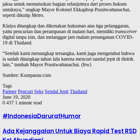
jaksa untuk memutuskan bagian selanjutnya dari proses hukum
untuknya,” ungkap Mayor Kolonel Ekkaphop Prasitwattanachai,
seperti dikutip
Metro
.
Klaiya ditangkap dan dikenakan hukuman atas tiga pelanggaran,
yaitu pencurian dan perampasan di malam hari, memiliki
transceiver
digital tanpa izin, dan melanggar jam malam penanganan COVID-
19 di Thailand.
“Setelah kami menangkap tersangka, kami juga mengetahui bahwa
ia sudah ditangkap tahun lalu karena mencuri sandal jepit di distrik
lain,” tambah Mayor Prasitwattanachai. (Irw)
Sumber: Kumparan.com
Tags
Partner
Pencuri
Seks
Sendal Jepit
Thailand
June 19, 2020
0
437
1 minute read
#IndonesiaDaruratHumor
Ada Kejanggalan Untuk Biaya Rapid Test RSD