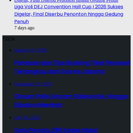
Liga Voli DEJ Convention Hall Cup I 2026 Sukses
Digelar, Final Diserbu Penonton hingga Gedung
Penuh
7 days ago
TECH
January 19, 2026
Panduan dan Tips Booking Tiket Pesawat
Terjangkau dari Solo ke Jakarta
September 19, 2025
Oknum Polisi Ancam Robiayatul, Hingga
Dipaksa Menikah
July 30, 2025
Satu Persatu 286 Kades Mulai