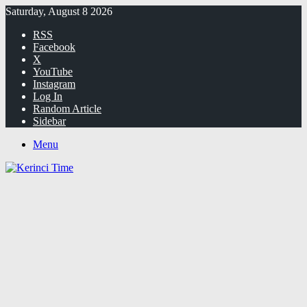
Saturday, August 8 2026
RSS
Facebook
X
YouTube
Instagram
Log In
Random Article
Sidebar
Menu