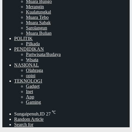
Muara Bungo
Merangin
Kualatungkal
Muara Tebo
Muara Sabak
Sarolangun
Muara Bulian
POLITIK
Pilkada
PENDIDIKAN
Pariwisata/Budaya
Wisata
NASIONAL
Olahraga
opini
TEKNOLOGI
Gadget
Inet
App
Gaming
℃
Sungaipenuh,ID
27
Random Article
Search for