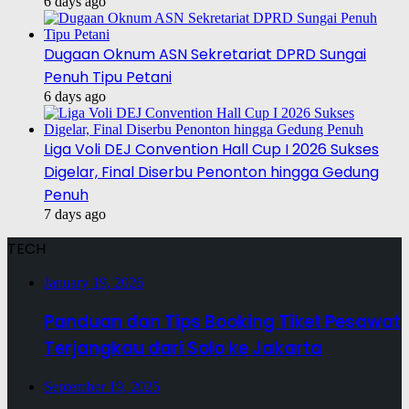
6 days ago
Dugaan Oknum ASN Sekretariat DPRD Sungai
Penuh Tipu Petani
6 days ago
Liga Voli DEJ Convention Hall Cup I 2026 Sukses
Digelar, Final Diserbu Penonton hingga Gedung
Penuh
7 days ago
TECH
January 19, 2026
Panduan dan Tips Booking Tiket Pesawat
Terjangkau dari Solo ke Jakarta
September 19, 2025