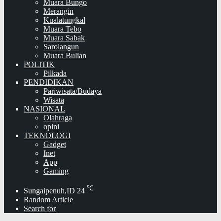
Muara Bungo
Merangin
Kualatungkal
Muara Tebo
Muara Sabak
Sarolangun
Muara Bulian
POLITIK
Pilkada
PENDIDIKAN
Pariwisata/Budaya
Wisata
NASIONAL
Olahraga
opini
TEKNOLOGI
Gadget
Inet
App
Gaming
℃
Sungaipenuh,ID
24
Random Article
Search for