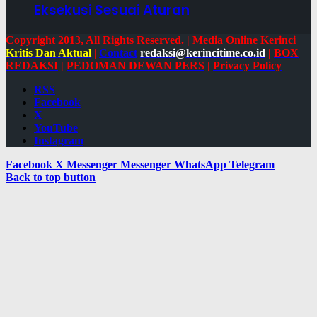
Eksekusi Sesuai Aturan
Copyright 2013, All Rights Reserved. | Media Online Kerinci
Kritis Dan Aktual
|
Contact
redaksi@kerincitime.co.id
|
BOX
REDAKSI
|
PEDOMAN DEWAN PERS
|
Privacy Policy
RSS
Facebook
X
YouTube
Instagram
Facebook
X
Messenger
Messenger
WhatsApp
Telegram
Back to top button