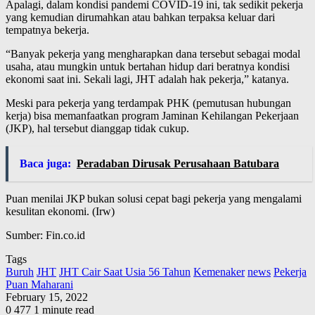
Apalagi, dalam kondisi pandemi COVID-19 ini, tak sedikit pekerja
yang kemudian dirumahkan atau bahkan terpaksa keluar dari
tempatnya bekerja.
“Banyak pekerja yang mengharapkan dana tersebut sebagai modal
usaha, atau mungkin untuk bertahan hidup dari beratnya kondisi
ekonomi saat ini. Sekali lagi, JHT adalah hak pekerja,” katanya.
Meski para pekerja yang terdampak PHK (pemutusan hubungan
kerja) bisa memanfaatkan program Jaminan Kehilangan Pekerjaan
(JKP), hal tersebut dianggap tidak cukup.
Baca juga:
Peradaban Dirusak Perusahaan Batubara
Puan menilai JKP bukan solusi cepat bagi pekerja yang mengalami
kesulitan ekonomi. (Irw)
Sumber: Fin.co.id
Tags
Buruh
JHT
JHT Cair Saat Usia 56 Tahun
Kemenaker
news
Pekerja
Puan Maharani
February 15, 2022
0
477
1 minute read