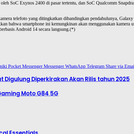
ai oleh SoC Exynos 2400 di pasar tertentu, dan SoC Qualcomm Snapdra
 kamera telefoto yang ditingkatkan dibandingkan pendahulunya, Gala
jukkan bahwa smartphone ini kemungkinan akan menggunakan kamera ut
erbasis Android 14 secara langsung.(*)
niki
Pocket
Messenger
Messenger
WhatsApp
Telegram
Share via Emai
Digulung Diperkirakan Akan Rilis tahun 2025
p Gaming Moto G84 5G
cal Essentials