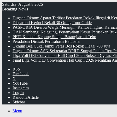
Saturday, August 8 2026
Breaking News
Dugaan Oknum Aparat Terlibat Peredaran Rokok Illegal di Ke
Disparbud Kerinci Bekali 30 Orang Tour Guide
PASPORIA Diserbu Warga Merangin, Kantor Imigrasi Kerinci
GAN Sambangi Kejagung, Pertanyakan Kasus Perusakan Ruko
PETI Kembali Kepung Sungai Batanghari di Tebo
Peradaban Dirusak Perusahaan Batubara
Oknum Bea Cukai Jambi Peras Bos Rokok Illegal 700 Juta
Dugaan Oknum ASN Sekretariat DPRD Sungai Penuh Tipu Pe
Liga Voli DEJ Convention Hall Cup I 2026 Sukses Digelar, F
Final Liga Voli DEJ Convention Hall Cup I 2026 Pecahkan An
RSS
Facebook
X
YouTube
Instagram
Log In
Random Article
Sidebar
Menu