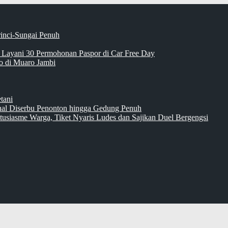
rinci-Sungai Penuh
 Layani 30 Permohonan Paspor di Car Free Day
 di Muaro Jambi
tani
inal Diserbu Penonton hingga Gedung Penuh
tusiasme Warga, Tiket Nyaris Ludes dan Sajikan Duel Bergengsi