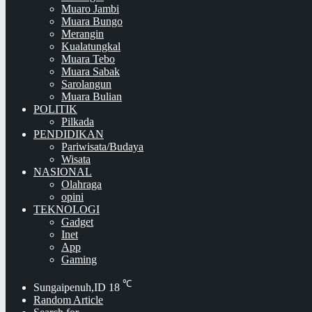
Muaro Jambi
Muara Bungo
Merangin
Kualatungkal
Muara Tebo
Muara Sabak
Sarolangun
Muara Bulian
POLITIK
Pilkada
PENDIDIKAN
Pariwisata/Budaya
Wisata
NASIONAL
Olahraga
opini
TEKNOLOGI
Gadget
Inet
App
Gaming
℃
Sungaipenuh,ID
18
Random Article