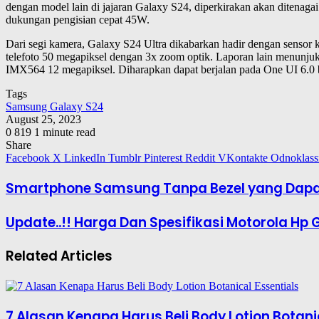
dengan model lain di jajaran Galaxy S24, diperkirakan akan ditenag
dukungan pengisian cepat 45W.
Dari segi kamera, Galaxy S24 Ultra dikabarkan hadir dengan sensor
telefoto 50 megapiksel dengan 3x zoom optik. Laporan lain menun
IMX564 12 megapiksel. Diharapkan dapat berjalan pada One UI 6.0 b
Tags
Samsung Galaxy S24
August 25, 2023
0
819
1 minute read
Share
Facebook
X
LinkedIn
Tumblr
Pinterest
Reddit
VKontakte
Odnoklass
Smartphone Samsung Tanpa Bezel yang Dapat 
Update..!! Harga Dan Spesifikasi Motorola H
Related Articles
7 Alasan Kenapa Harus Beli Body Lotion Botani