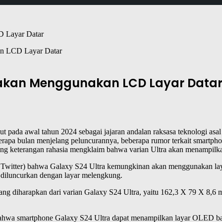
an LCD Layar Datar
rakan Menggunakan LCD Layar Data
ut pada awal tahun 2024 sebagai jajaran andalan raksasa teknologi as
a bulan menjelang peluncurannya, beberapa rumor terkait smartphone y
rang keterangan rahasia mengklaim bahwa varian Ultra akan menampilkan
witter) bahwa Galaxy S24 Ultra kemungkinan akan menggunakan layar d
g diluncurkan dengan layar melengkung.
ng diharapkan dari varian Galaxy S24 Ultra, yaitu 162,3 X 79 X 8,6 mm
bahwa smartphone Galaxy S24 Ultra dapat menampilkan layar OLED ba