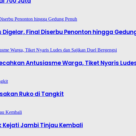
al 700 Juta
es Digelar, Final Diserbu Penonton hingga Gedun
6 Pecahkan Antusiasme Warga, Tiket Nyaris Lude
sakan Ruko di Tangkit
 Kejati Jambi Tinjau Kembali