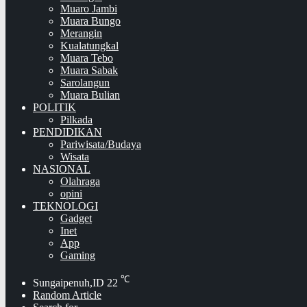
Muaro Jambi
Muara Bungo
Merangin
Kualatungkal
Muara Tebo
Muara Sabak
Sarolangun
Muara Bulian
POLITIK
Pilkada
PENDIDIKAN
Pariwisata/Budaya
Wisata
NASIONAL
Olahraga
opini
TEKNOLOGI
Gadget
Inet
App
Gaming
℃
Sungaipenuh,ID
22
Random Article