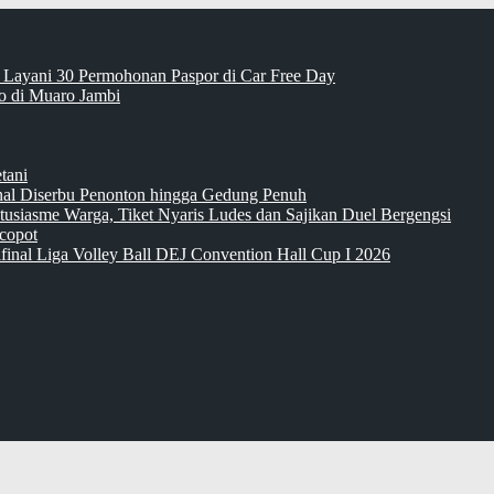
 Layani 30 Permohonan Paspor di Car Free Day
 di Muaro Jambi
tani
inal Diserbu Penonton hingga Gedung Penuh
tusiasme Warga, Tiket Nyaris Ludes dan Sajikan Duel Bergengsi
copot
final Liga Volley Ball DEJ Convention Hall Cup I 2026