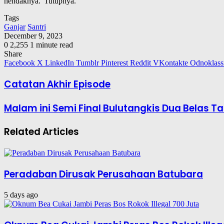
hendaknya.”Tutupnya.
Tags
Ganjar
Santri
December 9, 2023
0
2,255
1 minute read
Share
Facebook
X
LinkedIn
Tumblr
Pinterest
Reddit
VKontakte
Odnoklass
Catatan Akhir Episode
Malam ini Semi Final Bulutangkis Dua Belas Ta
Related Articles
Peradaban Dirusak Perusahaan Batubara
5 days ago