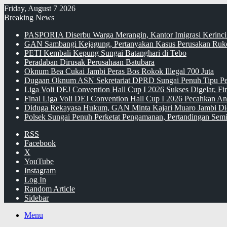
Friday, August 7 2026
Breaking News
PASPORIA Diserbu Warga Merangin, Kantor Imigrasi Kerinci
GAN Sambangi Kejagung, Pertanyakan Kasus Perusakan Ruko
PETI Kembali Kepung Sungai Batanghari di Tebo
Peradaban Dirusak Perusahaan Batubara
Oknum Bea Cukai Jambi Peras Bos Rokok Illegal 700 Juta
Dugaan Oknum ASN Sekretariat DPRD Sungai Penuh Tipu Pe
Liga Voli DEJ Convention Hall Cup I 2026 Sukses Digelar, F
Final Liga Voli DEJ Convention Hall Cup I 2026 Pecahkan An
Diduga Rekayasa Hukum, GAN Minta Kajari Muaro Jambi Di
Polsek Sungai Penuh Perketat Pengamanan, Pertandingan Semi
RSS
Facebook
X
YouTube
Instagram
Log In
Random Article
Sidebar
Menu