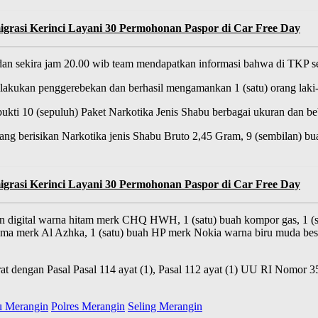
rasi Kerinci Layani 30 Permohonan Paspor di Car Free Day
dan sekira jam 20.00 wib team mendapatkan informasi bahwa di TKP s
ukan penggerebekan dan berhasil mengamankan 1 (satu) orang laki-laki
ukti 10 (sepuluh) Paket Narkotika Jenis Shabu berbagai ukuran dan be
ng berisikan Narkotika jenis Shabu Bruto 2,45 Gram, 9 (sembilan) bua
rasi Kerinci Layani 30 Permohonan Paspor di Car Free Day
an digital warna hitam merk CHQ HWH, 1 (satu) buah kompor gas, 1 (satu
 nama merk Al Azhka, 1 (satu) buah HP merk Nokia warna biru muda bese
t dengan Pasal Pasal 114 ayat (1), Pasal 112 ayat (1) UU RI Nomor 35
u Merangin
Polres Merangin
Seling Merangin