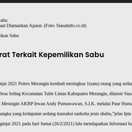
t Diamankan Aparat. (Foto: Siasatinfo.co.id)
likan Sabu
at Terkait Kepemilikan Sabu
injai 2021 Polres Merangin kembali meringkus 1(satu) orang yang sedang
esa Seling Kecamatan Tabir Lintas Kabupaten Merangin, dilansir Siasat
s Merangin AKBP Irwan Andy Purnawawan, S.I.K. melalui Paur Humas
ersangka yang kedapatan sedang transaksi narkoba jenis shabu,”jelas Ip
injai 2021 pada hari Jumat (26/2/2021) lalu mendapatkan Informasi b