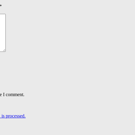
*
me I comment.
is processed.