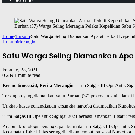
Search for
Burhan (37) Warga Seling Merangin Pelaku Kepelikian Sabu Saa
Home
/
Hukum
/
Satu Warga Seling Diamankan Aparat Terkait Kepemi
Hukum
Merangin
Satu Warga Seling Diamankan Apar
February 28, 2021
0
289
1 minute read
Kerincitime.co.id, Berita Merangin –
Tim Satgas III Ops Antik Sig
Tersangka yang diamankan yaitu Burhan (37) pekerjaan tani, alamat D
Ungkap kasus penangkapan tersangka narkoba disampaikan Kapolre
“Tim Satgas III Ops antik Siginjai 2021 berhasil amankan 1 (satu) t
Adapun kronologis penangkapan bermula Tim Satgas III Ops antik Sig
Kecamatan Tabir Lintas sering dijadikan tempat transaksi Narkotika.