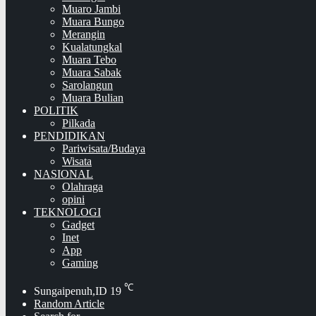
Muaro Jambi
Muara Bungo
Merangin
Kualatungkal
Muara Tebo
Muara Sabak
Sarolangun
Muara Bulian
POLITIK
Pilkada
PENDIDIKAN
Pariwisata/Budaya
Wisata
NASIONAL
Olahraga
opini
TEKNOLOGI
Gadget
Inet
App
Gaming
℃
Sungaipenuh,ID
19
Random Article