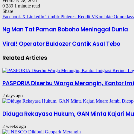
February 28, 2021
0
289
1 minute read
Share
Facebook
X
LinkedIn
Tumblr
Pinterest
Reddit
VKontakte
Odnoklass
Ng Man Tat Paman Boboho Meninggal Dunia
Viral! Operator Buldozer Cantik Asal Tebo
Related Articles
PASPORIA Diserbu Warga Merangin, Kantor Imig
2 days ago
Diduga Rekayasa Hukum, GAN Minta Kajari Mu
2 weeks ago