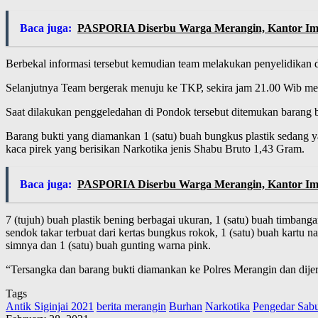
Baca juga:
PASPORIA Diserbu Warga Merangin, Kantor Imig
Berbekal informasi tersebut kemudian team melakukan penyelidikan 
Selanjutnya Team bergerak menuju ke TKP, sekira jam 21.00 Wib melak
Saat dilakukan penggeledahan di Pondok tersebut ditemukan barang b
Barang bukti yang diamankan 1 (satu) buah bungkus plastik sedang ya
kaca pirek yang berisikan Narkotika jenis Shabu Bruto 1,43 Gram.
Baca juga:
PASPORIA Diserbu Warga Merangin, Kantor Imig
7 (tujuh) buah plastik bening berbagai ukuran, 1 (satu) buah timbang
sendok takar terbuat dari kertas bungkus rokok, 1 (satu) buah kartu
simnya dan 1 (satu) buah gunting warna pink.
“Tersangka dan barang bukti diamankan ke Polres Merangin dan dijera
Tags
Antik Siginjai 2021
berita merangin
Burhan
Narkotika
Pengedar Sab