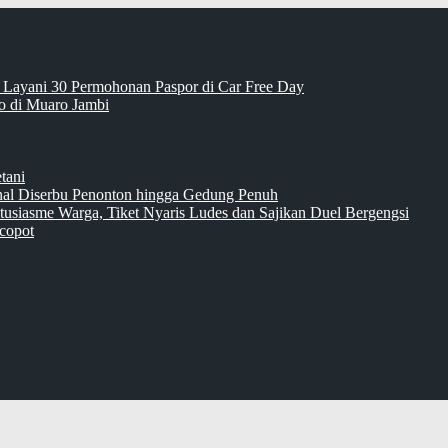
 Layani 30 Permohonan Paspor di Car Free Day
 di Muaro Jambi
tani
inal Diserbu Penonton hingga Gedung Penuh
tusiasme Warga, Tiket Nyaris Ludes dan Sajikan Duel Bergengsi
copot