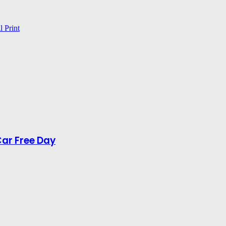
l
Print
Car Free Day