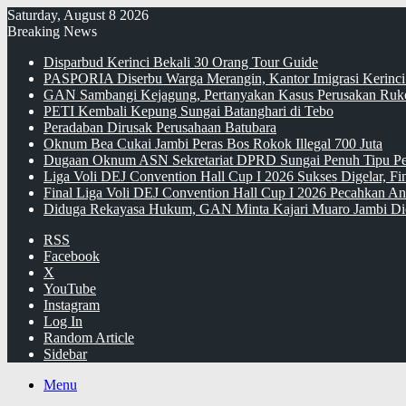
Saturday, August 8 2026
Breaking News
Disparbud Kerinci Bekali 30 Orang Tour Guide
PASPORIA Diserbu Warga Merangin, Kantor Imigrasi Kerinci
GAN Sambangi Kejagung, Pertanyakan Kasus Perusakan Ruko
PETI Kembali Kepung Sungai Batanghari di Tebo
Peradaban Dirusak Perusahaan Batubara
Oknum Bea Cukai Jambi Peras Bos Rokok Illegal 700 Juta
Dugaan Oknum ASN Sekretariat DPRD Sungai Penuh Tipu Pe
Liga Voli DEJ Convention Hall Cup I 2026 Sukses Digelar, F
Final Liga Voli DEJ Convention Hall Cup I 2026 Pecahkan An
Diduga Rekayasa Hukum, GAN Minta Kajari Muaro Jambi Di
RSS
Facebook
X
YouTube
Instagram
Log In
Random Article
Sidebar
Menu