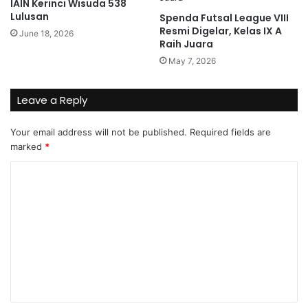
IAIN Kerinci Wisuda 538
Lulusan
Spenda Futsal League VIII
Resmi Digelar, Kelas IX A
June 18, 2026
Raih Juara
May 7, 2026
Leave a Reply
Your email address will not be published.
Required fields are
marked
*
C
o
m
m
e
n
t