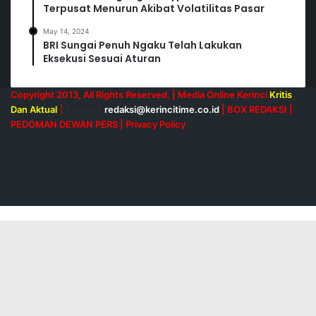
Terpusat Menurun Akibat Volatilitas Pasar
May 14, 2024
BRI Sungai Penuh Ngaku Telah Lakukan
Eksekusi Sesuai Aturan
Copyright 2013, All Rights Reserved. | Media Online Kerinci
Kritis
Dan Aktual
|
Contact
redaksi@kerincitime.co.id
|
BOX REDAKSI
|
PEDOMAN DEWAN PERS
|
Privacy Policy
RSS
Facebook
X
YouTube
Instagram
Back
to
top
button