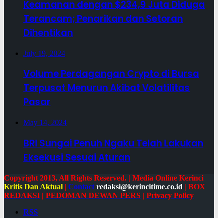
Keamanan dengan $234,9 Juta Diduga
Terancam; Penarikan dan Setoran
Dihentikan
July 19, 2024
Volume Perdagangan Crypto di Bursa
Terpusat Menurun Akibat Volatilitas
Pasar
May 14, 2024
BRI Sungai Penuh Ngaku Telah Lakukan
Eksekusi Sesuai Aturan
Copyright 2013, All Rights Reserved. | Media Online Kerinci
Kritis Dan Aktual
|
Contact
redaksi@kerincitime.co.id
|
BOX
REDAKSI
|
PEDOMAN DEWAN PERS
|
Privacy Policy
RSS