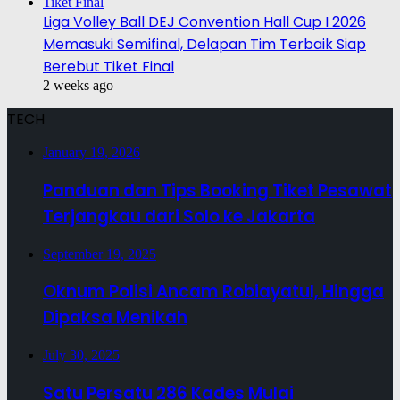
Liga Volley Ball DEJ Convention Hall Cup I 2026
Memasuki Semifinal, Delapan Tim Terbaik Siap
Berebut Tiket Final
2 weeks ago
TECH
January 19, 2026
Panduan dan Tips Booking Tiket Pesawat
Terjangkau dari Solo ke Jakarta
September 19, 2025
Oknum Polisi Ancam Robiayatul, Hingga
Dipaksa Menikah
July 30, 2025
Satu Persatu 286 Kades Mulai