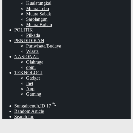
Kualatungkal
Muara Tebo
Muara Sabak
Sarolangun
Muara Bulian
POLITIK
Pilkada
PENDIDIKAN
Pariwisata/Budaya
Wisata
NASIONAL
Olahraga
opini
TEKNOLOGI
Gadget
Inet
App
Gaming
℃
Sungaipenuh,ID
17
Random Article
Search for