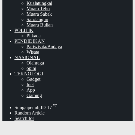
Kualatungkal
Muara Tebo
Muara Sabak
Sarolangun
Muara Bulian
POLITIK
Pilkada
PENDIDIKAN
Pariwisata/Budaya
Wisata
NASIONAL
Olahraga
opini
TEKNOLOGI
Gadget
Inet
App
Gaming
℃
Sungaipenuh,ID
17
Random Article
Search for