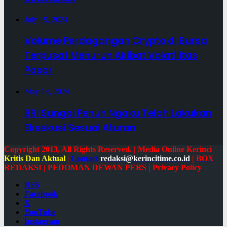
July 19, 2024
Volume Perdagangan Crypto di Bursa
Terpusat Menurun Akibat Volatilitas
Pasar
May 14, 2024
BRI Sungai Penuh Ngaku Telah Lakukan
Eksekusi Sesuai Aturan
Copyright 2013, All Rights Reserved. | Media Online Kerinci
Kritis Dan Aktual
|
Contact
redaksi@kerincitime.co.id
|
BOX
REDAKSI
|
PEDOMAN DEWAN PERS
|
Privacy Policy
RSS
Facebook
X
YouTube
Instagram