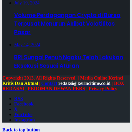
July 19, 2024
Volume Perdagangan Crypto di Bursa
Terpusat Menurun Akibat Volatilitas
Pasar
May 14, 2024
BRI Sungai Penuh Ngaku Telah Lakukan
Eksekusi Sesuai Aturan
Copyright 2013, All Rights Reserved. | Media Online Kerinci
Kritis Dan Aktual
|
Contact
redaksi@kerincitime.co.id
|
BOX
REDAKSI
|
PEDOMAN DEWAN PERS
|
Privacy Policy
RSS
Facebook
X
YouTube
Instagram
Back to top button