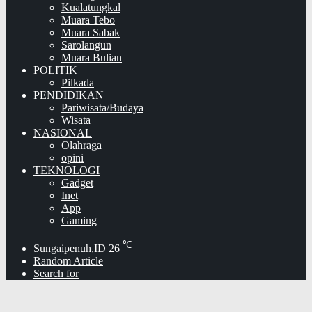
Kualatungkal
Muara Tebo
Muara Sabak
Sarolangun
Muara Bulian
POLITIK
Pilkada
PENDIDIKAN
Pariwisata/Budaya
Wisata
NASIONAL
Olahraga
opini
TEKNOLOGI
Gadget
Inet
App
Gaming
℃
Sungaipenuh,ID
26
Random Article
Search for