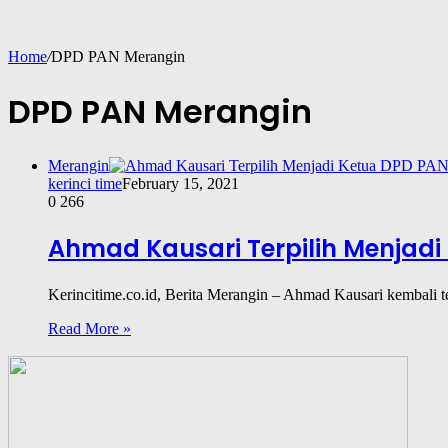
Home
/
DPD PAN Merangin
DPD PAN Merangin
Merangin
kerinci time
February 15, 2021
0
266
Ahmad Kausari Terpilih Menjad
Kerincitime.co.id, Berita Merangin – Ahmad Kausari kembal
Read More »