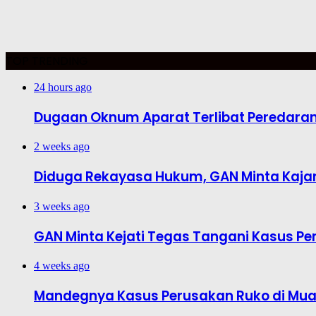
TOP TRENDING
24 hours ago
Dugaan Oknum Aparat Terlibat Peredaran R
2 weeks ago
Diduga Rekayasa Hukum, GAN Minta Kajar
3 weeks ago
GAN Minta Kejati Tegas Tangani Kasus Pe
4 weeks ago
Mandegnya Kasus Perusakan Ruko di Muar