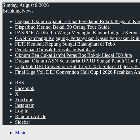
Sunday, August 9 2026
Breaking News
Dugaan Oknum Aparat Terlibat Peredaran Rokok Illegal di Ke
Disparbud Kerinci Bekali 30 Orang Tour Guide
PASPORIA Diserbu Warga Merangin, Kantor Imigrasi Kerinci
GAN Sambangi Kejagung, Pertanyakan Kasus Perusakan Ruko
PETI Kembali Kepung Sungai Batanghari di Tebo
Peradaban Dirusak Perusahaan Batubara
Oknum Bea Cukai Jambi Peras Bos Rokok Illegal 700 Juta
Dugaan Oknum ASN Sekretariat DPRD Sungai Penuh Tipu Pe
Liga Voli DEJ Convention Hall Cup I 2026 Sukses Digelar, F
Final Liga Voli DEJ Convention Hall Cup I 2026 Pecahkan An
RSS
Facebook
X
YouTube
Instagram
Log In
Random Article
Sidebar
Menu