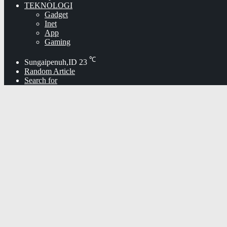
TEKNOLOGI
Gadget
Inet
App
Gaming
℃
Sungaipenuh,ID
23
Random Article
Search for