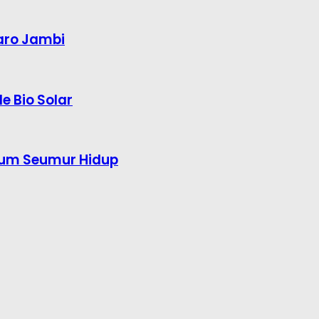
aro Jambi
e Bio Solar
kum Seumur Hidup