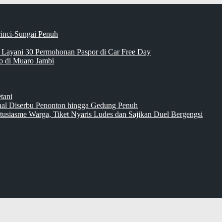
rinci-Sungai Penuh
 Layani 30 Permohonan Paspor di Car Free Day
 di Muaro Jambi
tani
inal Diserbu Penonton hingga Gedung Penuh
tusiasme Warga, Tiket Nyaris Ludes dan Sajikan Duel Bergengsi