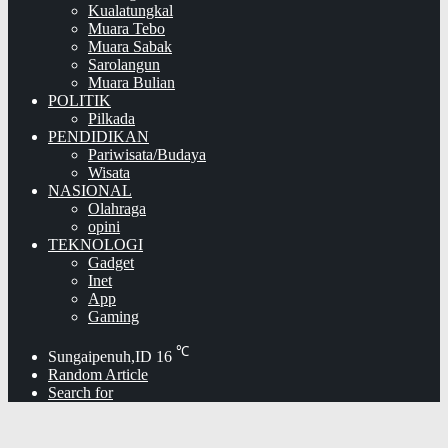
Kualatungkal
Muara Tebo
Muara Sabak
Sarolangun
Muara Bulian
POLITIK
Pilkada
PENDIDIKAN
Pariwisata/Budaya
Wisata
NASIONAL
Olahraga
opini
TEKNOLOGI
Gadget
Inet
App
Gaming
℃
Sungaipenuh,ID
16
Random Article
Search for