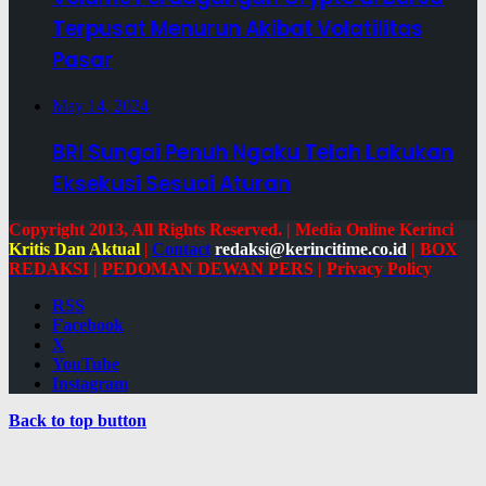
Terpusat Menurun Akibat Volatilitas
Pasar
May 14, 2024
BRI Sungai Penuh Ngaku Telah Lakukan
Eksekusi Sesuai Aturan
Copyright 2013, All Rights Reserved. | Media Online Kerinci
Kritis Dan Aktual
|
Contact
redaksi@kerincitime.co.id
|
BOX
REDAKSI
|
PEDOMAN DEWAN PERS
|
Privacy Policy
RSS
Facebook
X
YouTube
Instagram
Back to top button