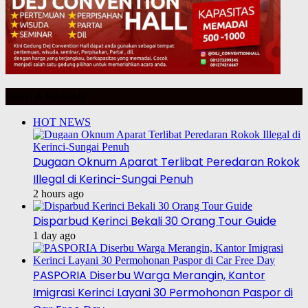
BERITA HARIAN
HOT NEWS
Dugaan Oknum Aparat Terlibat Peredaran Rokok
Illegal di Kerinci-Sungai Penuh
2 hours ago
Disparbud Kerinci Bekali 30 Orang Tour Guide
1 day ago
PASPORIA Diserbu Warga Merangin, Kantor
Imigrasi Kerinci Layani 30 Permohonan Paspor di