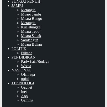
SUNGAI PENUH
JAMBI
Merangin
Muaro Jambi
Muara Bungo
Merangin
Kualatungkal
Muara Tebo
Muara Sabak
Sarolangun
Muara Bulian
POLITIK
Pilkada
PENDIDIKAN
Pariwisata/Budaya
Wisata
NASIONAL
Olahraga
opini
TEKNOLOGI
Gadget
Inet
App
Gaming