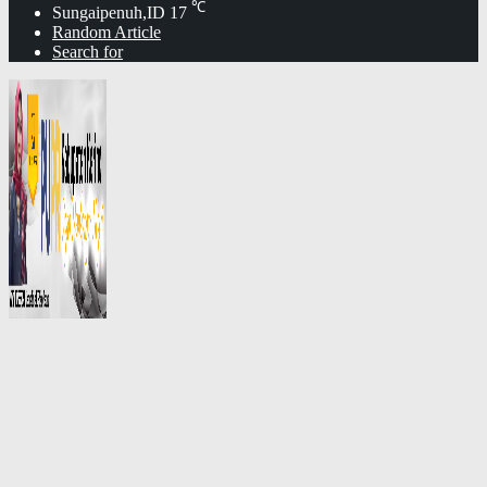
℃
Sungaipenuh,ID
17
Random Article
Search for