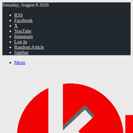
Saturday, August 8 2026
RSS
Facebook
X
YouTube
Instagram
Log In
Random Article
Sidebar
Menu