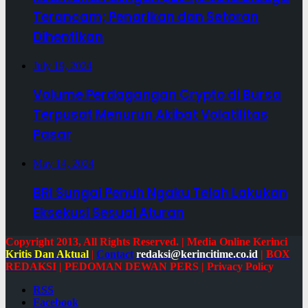
Terancam; Penarikan dan Setoran
Dihentikan
July 19, 2024
Volume Perdagangan Crypto di Bursa
Terpusat Menurun Akibat Volatilitas
Pasar
May 14, 2024
BRI Sungai Penuh Ngaku Telah Lakukan
Eksekusi Sesuai Aturan
Copyright 2013, All Rights Reserved. | Media Online Kerinci
Kritis Dan Aktual
|
Contact
redaksi@kerincitime.co.id
|
BOX
REDAKSI
|
PEDOMAN DEWAN PERS
|
Privacy Policy
RSS
Facebook