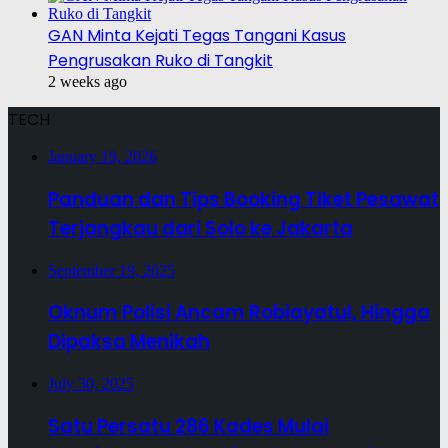
GAN Minta Kejati Tegas Tangani Kasus
Pengrusakan Ruko di Tangkit
2 weeks ago
TECH
January 19, 2026
Panduan dan Tips Booking Tiket Pesawat
Terjangkau dari Solo ke Jakarta
September 19, 2025
Oknum Polisi Ancam Robiayatul, Hingga
Dipaksa Menikah
July 30, 2025
Satu Persatu 286 Kades Mulai