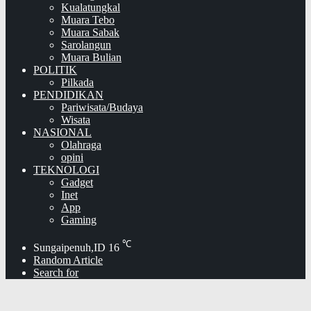
Kualatungkal
Muara Tebo
Muara Sabak
Sarolangun
Muara Bulian
POLITIK
Pilkada
PENDIDIKAN
Pariwisata/Budaya
Wisata
NASIONAL
Olahraga
opini
TEKNOLOGI
Gadget
Inet
App
Gaming
℃
Sungaipenuh,ID
16
Random Article
Search for