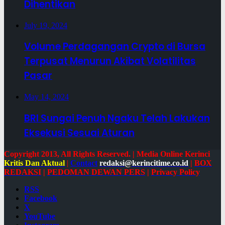
Dihentikan
July 19, 2024
Volume Perdagangan Crypto di Bursa
Terpusat Menurun Akibat Volatilitas
Pasar
May 14, 2024
BRI Sungai Penuh Ngaku Telah Lakukan
Eksekusi Sesuai Aturan
Copyright 2013, All Rights Reserved. | Media Online Kerinci
Kritis Dan Aktual
|
Contact
redaksi@kerincitime.co.id
|
BOX
REDAKSI
|
PEDOMAN DEWAN PERS
|
Privacy Policy
RSS
Facebook
X
YouTube