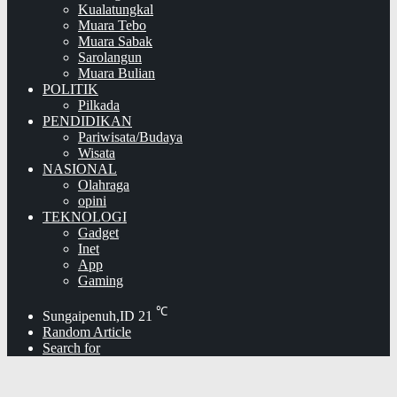
Kualatungkal
Muara Tebo
Muara Sabak
Sarolangun
Muara Bulian
POLITIK
Pilkada
PENDIDIKAN
Pariwisata/Budaya
Wisata
NASIONAL
Olahraga
opini
TEKNOLOGI
Gadget
Inet
App
Gaming
℃
Sungaipenuh,ID
21
Random Article
Search for