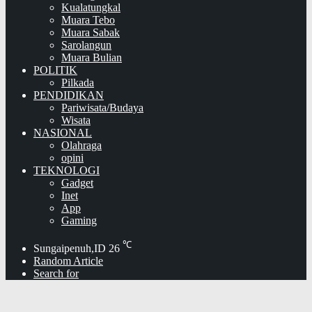
Kualatungkal
Muara Tebo
Muara Sabak
Sarolangun
Muara Bulian
POLITIK
Pilkada
PENDIDIKAN
Pariwisata/Budaya
Wisata
NASIONAL
Olahraga
opini
TEKNOLOGI
Gadget
Inet
App
Gaming
℃
Sungaipenuh,ID
26
Random Article
Search for