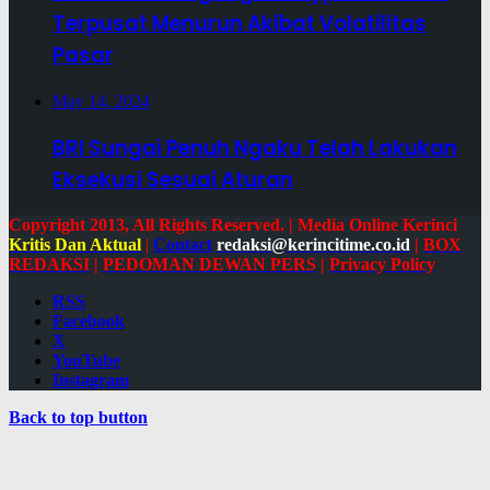
Terpusat Menurun Akibat Volatilitas
Pasar
May 14, 2024
BRI Sungai Penuh Ngaku Telah Lakukan
Eksekusi Sesuai Aturan
Copyright 2013, All Rights Reserved. | Media Online Kerinci
Kritis Dan Aktual
|
Contact
redaksi@kerincitime.co.id
|
BOX
REDAKSI
|
PEDOMAN DEWAN PERS
|
Privacy Policy
RSS
Facebook
X
YouTube
Instagram
Back to top button