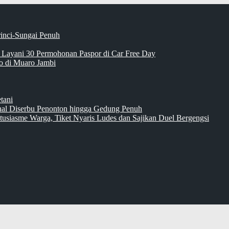
rinci-Sungai Penuh
 Layani 30 Permohonan Paspor di Car Free Day
 di Muaro Jambi
tani
inal Diserbu Penonton hingga Gedung Penuh
tusiasme Warga, Tiket Nyaris Ludes dan Sajikan Duel Bergengsi