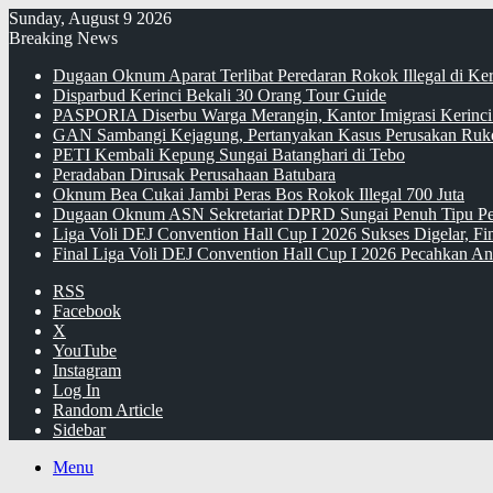
Sunday, August 9 2026
Breaking News
Dugaan Oknum Aparat Terlibat Peredaran Rokok Illegal di Ke
Disparbud Kerinci Bekali 30 Orang Tour Guide
PASPORIA Diserbu Warga Merangin, Kantor Imigrasi Kerinci
GAN Sambangi Kejagung, Pertanyakan Kasus Perusakan Ruko
PETI Kembali Kepung Sungai Batanghari di Tebo
Peradaban Dirusak Perusahaan Batubara
Oknum Bea Cukai Jambi Peras Bos Rokok Illegal 700 Juta
Dugaan Oknum ASN Sekretariat DPRD Sungai Penuh Tipu Pe
Liga Voli DEJ Convention Hall Cup I 2026 Sukses Digelar, F
Final Liga Voli DEJ Convention Hall Cup I 2026 Pecahkan An
RSS
Facebook
X
YouTube
Instagram
Log In
Random Article
Sidebar
Menu