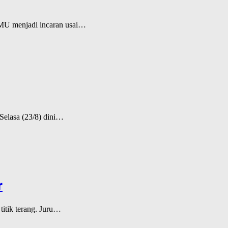
. MU menjadi incaran usai…
Selasa (23/8) dini…
r
titik terang. Juru…