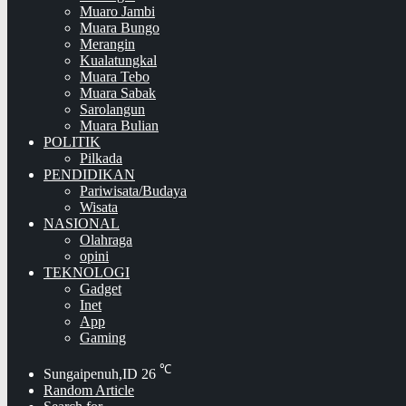
Muaro Jambi
Muara Bungo
Merangin
Kualatungkal
Muara Tebo
Muara Sabak
Sarolangun
Muara Bulian
POLITIK
Pilkada
PENDIDIKAN
Pariwisata/Budaya
Wisata
NASIONAL
Olahraga
opini
TEKNOLOGI
Gadget
Inet
App
Gaming
℃
Sungaipenuh,ID
26
Random Article