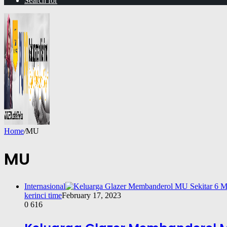
Search for
Home
/
MU
MU
Internasional
kerinci time
February 17, 2023
0
616