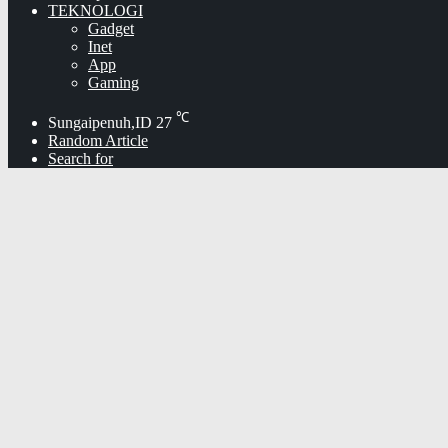
TEKNOLOGI
Gadget
Inet
App
Gaming
℃
Sungaipenuh,ID
27
Random Article
Search for