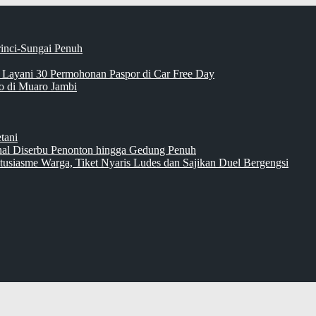
rinci-Sungai Penuh
 Layani 30 Permohonan Paspor di Car Free Day
 di Muaro Jambi
tani
inal Diserbu Penonton hingga Gedung Penuh
tusiasme Warga, Tiket Nyaris Ludes dan Sajikan Duel Bergengsi