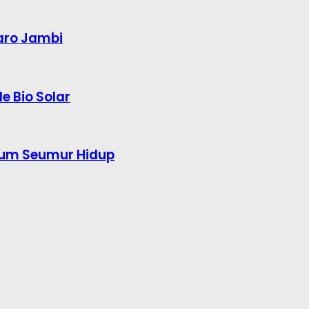
aro Jambi
e Bio Solar
kum Seumur Hidup