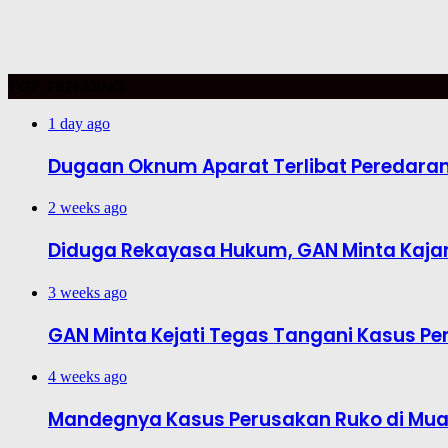
TOP TRENDING
1 day ago
Dugaan Oknum Aparat Terlibat Peredaran R
2 weeks ago
Diduga Rekayasa Hukum, GAN Minta Kajar
3 weeks ago
GAN Minta Kejati Tegas Tangani Kasus Pe
4 weeks ago
Mandegnya Kasus Perusakan Ruko di Muar