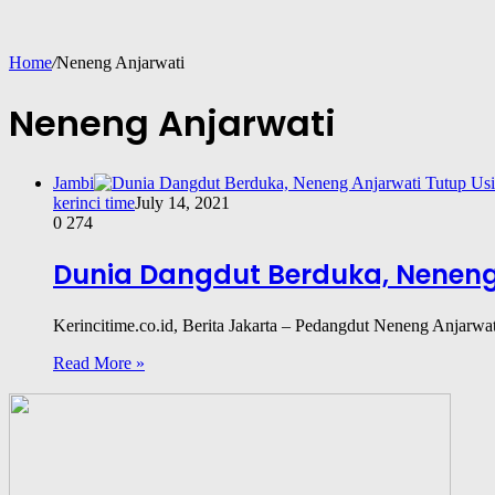
Home
/
Neneng Anjarwati
Neneng Anjarwati
Jambi
kerinci time
July 14, 2021
0
274
Dunia Dangdut Berduka, Neneng
Kerincitime.co.id, Berita Jakarta – Pedangdut Neneng Anjarwat
Read More »