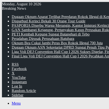
Monday, August 10 2026
Breaking News
Dugaan Oknum Aparat Terlibat Peredaran Rokok Illegal di Ke
Disparbud Kerinci Bekali 30 Orang Tour Guide
PASPORIA Diserbu Warga Merangin, Kantor Imigrasi Kerinci
GAN Sambangi Kejagung, Pertanyakan Kasus Perusakan Ruko
PETI Kembali Kepung Sungai Batanghari di Tebo
Peradaban Dirusak Perusahaan Batubara
Oknum Bea Cukai Jambi Peras Bos Rokok Illegal 700 Juta
Dugaan Oknum ASN Sekretariat DPRD Sungai Penuh Tipu Pe
Liga Voli DEJ Convention Hall Cup I 2026 Sukses Digelar, F
Final Liga Voli DEJ Convention Hall Cup I 2026 Pecahkan An
RSS
Facebook
X
YouTube
Instagram
Log In
Random Article
Sidebar
Menu