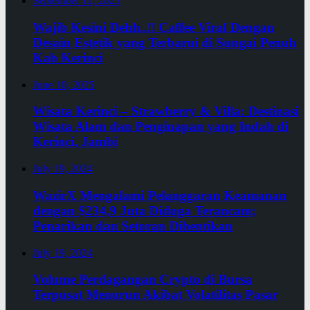
September 11, 2025
Wajib Kesini Dehh..!! Caffee Viral Dengan
Desain Estetik yang Terbarui di Sungai Penuh
Kab Kerinci
June 10, 2025
Wisata Kerinci – Strawberry & Villa: Destinasi
Wisata Alam dan Penginapan yang Indah di
Kerinci, Jambi
July 19, 2024
WazirX Mengalami Pelanggaran Keamanan
dengan $234,9 Juta Diduga Terancam;
Penarikan dan Setoran Dihentikan
July 19, 2024
Volume Perdagangan Crypto di Bursa
Terpusat Menurun Akibat Volatilitas Pasar