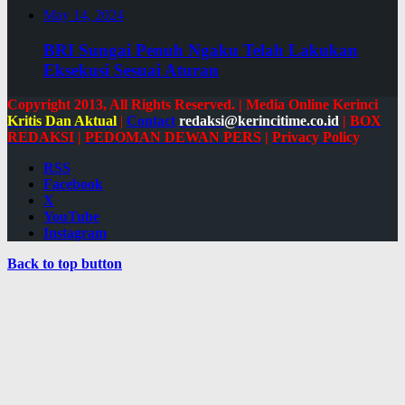
May 14, 2024
BRI Sungai Penuh Ngaku Telah Lakukan
Eksekusi Sesuai Aturan
Copyright 2013, All Rights Reserved. | Media Online Kerinci
Kritis Dan Aktual
|
Contact
redaksi@kerincitime.co.id
|
BOX
REDAKSI
|
PEDOMAN DEWAN PERS
|
Privacy Policy
RSS
Facebook
X
YouTube
Instagram
Back to top button