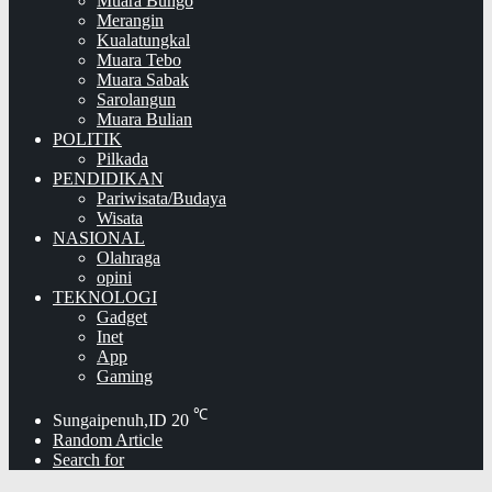
Muara Bungo
Merangin
Kualatungkal
Muara Tebo
Muara Sabak
Sarolangun
Muara Bulian
POLITIK
Pilkada
PENDIDIKAN
Pariwisata/Budaya
Wisata
NASIONAL
Olahraga
opini
TEKNOLOGI
Gadget
Inet
App
Gaming
℃
Sungaipenuh,ID
20
Random Article
Search for