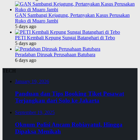
GAN Sambangi Kejagung, Pertanyakan Kasus Perusakan
Ruko di Muaro Jambi
5 days ago
PETI Kembali Kepung Sungai Batanghari di Tebo
5 days ago
Peradaban Dirusak Perusahaan Batubara
6 days ago
TECH
January 19, 2026
Panduan dan Tips Booking Tiket Pesawat
Terjangkau dari Solo ke Jakarta
September 19, 2025
Oknum Polisi Ancam Robiayatul, Hingga
Dipaksa Menikah