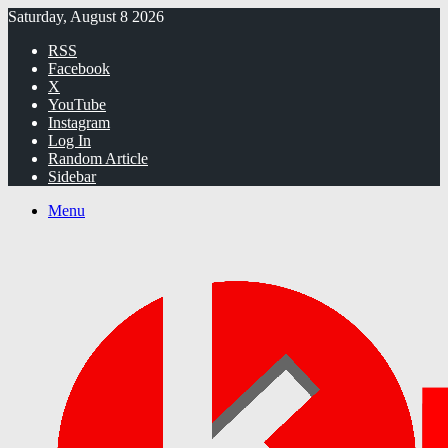
Saturday, August 8 2026
RSS
Facebook
X
YouTube
Instagram
Log In
Random Article
Sidebar
Menu