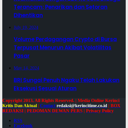
Terancam; Penarikan dan Setoran
Dihentikan
July 19, 2024
Volume Perdagangan Crypto di Bursa
Terpusat Menurun Akibat Volatilitas
Pasar
May 14, 2024
BRI Sungai Penuh Ngaku Telah Lakukan
Eksekusi Sesuai Aturan
Copyright 2013, All Rights Reserved. | Media Online Kerinci
Kritis Dan Aktual
|
Contact
redaksi@kerincitime.co.id
|
BOX
REDAKSI
|
PEDOMAN DEWAN PERS
|
Privacy Policy
RSS
Facebook