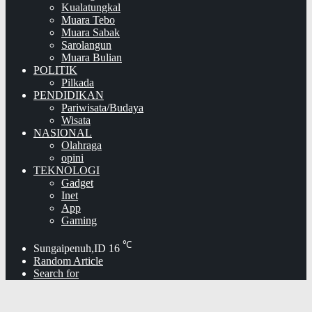
Kualatungkal
Muara Tebo
Muara Sabak
Sarolangun
Muara Bulian
POLITIK
Pilkada
PENDIDIKAN
Pariwisata/Budaya
Wisata
NASIONAL
Olahraga
opini
TEKNOLOGI
Gadget
Inet
App
Gaming
℃
Sungaipenuh,ID
16
Random Article
Search for