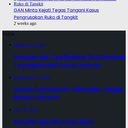
GAN Minta Kejati Tegas Tangani Kasus
Pengrusakan Ruko di Tangkit
2 weeks ago
TECH
January 19, 2026
Panduan dan Tips Booking Tiket Pesawat
Terjangkau dari Solo ke Jakarta
September 19, 2025
Oknum Polisi Ancam Robiayatul, Hingga
Dipaksa Menikah
July 30, 2025
Satu Persatu 286 Kades Mulai