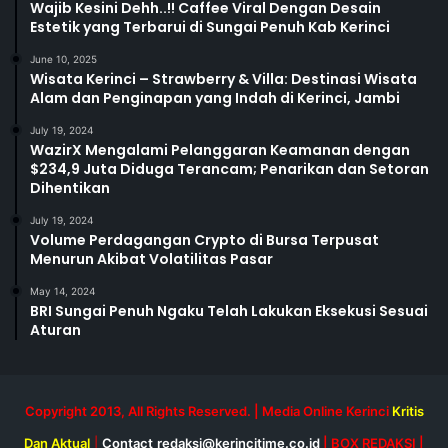
Wajib Kesini Dehh..!! Caffee Viral Dengan Desain
Estetik yang Terbarui di Sungai Penuh Kab Kerinci
June 10, 2025
Wisata Kerinci – Strawberry & Villa: Destinasi Wisata
Alam dan Penginapan yang Indah di Kerinci, Jambi
July 19, 2024
WazirX Mengalami Pelanggaran Keamanan dengan
$234,9 Juta Diduga Terancam; Penarikan dan Setoran
Dihentikan
July 19, 2024
Volume Perdagangan Crypto di Bursa Terpusat
Menurun Akibat Volatilitas Pasar
May 14, 2024
BRI Sungai Penuh Ngaku Telah Lakukan Eksekusi Sesuai
Aturan
Copyright 2013, All Rights Reserved. | Media Online Kerinci
Kritis
Dan Aktual
|
Contact
redaksi@kerincitime.co.id
|
BOX REDAKSI
|